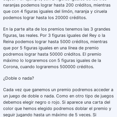
naranjas podemos lograr hasta 200 créditos, mientras
que con 4 figuras iguales del limón, naranja y ciruela
podemos lograr hasta los 20000 créditos.
En la parte alta de los premios tenemos las 3 grandes
figuras, las reales. Por 3 figuras iguales del Rey o la
Reina podemos lograr hasta 5000 créditos, mientras
que por 5 figuras iguales en una línea de premio
podremos lograr hasta 50000 créditos. El premio
máximo lo lograremos con 5 figuras iguales de la
Corona, cuando lograremos 500000 créditos.
¿Doble o nada?
Cada vez que ganemos un premio podremos acceder a
un juego de doble o nada. Como en otro tipo de juegos
debemos elegir negro o rojo. Si aparece una carta del
color que hemos elegido podremos doblar el premio y
seguir jugando hasta un máximo de 5 veces. Si