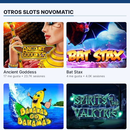
OTROS SLOTS NOVOMATIC
Ancient Goddess
Bat Stax
17 me gusta • 23.7K sesiones
4 me gusta • 4.0K sesiones