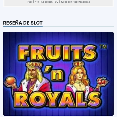
Publi | +18 | Se aplican T&C | Juega con responsabilidad
RESEÑA DE SLOT