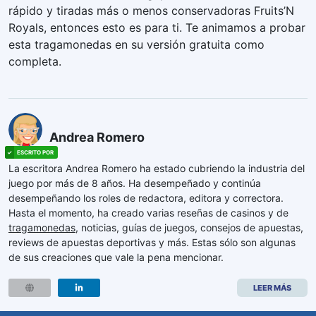
rápido y tiradas más o menos conservadoras Fruits’N
Royals, entonces esto es para ti. Te animamos a probar
esta tragamonedas en su versión gratuita como
completa.
Andrea Romero
La escritora Andrea Romero ha estado cubriendo la industria del
juego por más de 8 años. Ha desempeñado y continúa
desempeñando los roles de redactora, editora y correctora.
Hasta el momento, ha creado varias reseñas de casinos y de
tragamonedas
, noticias, guías de juegos, consejos de apuestas,
reviews de apuestas deportivas y más. Estas sólo son algunas
de sus creaciones que vale la pena mencionar.
LEER MÁS