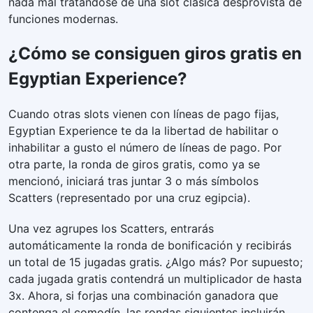
nada mal tratándose de una slot clásica desprovista de
funciones modernas.
¿Cómo se consiguen giros gratis en
Egyptian Experience?
Cuando otras slots vienen con líneas de pago fijas,
Egyptian Experience te da la libertad de habilitar o
inhabilitar a gusto el número de líneas de pago. Por
otra parte, la ronda de giros gratis, como ya se
mencionó, iniciará tras juntar 3 o más símbolos
Scatters (representado por una cruz egipcia).
Una vez agrupes los Scatters, entrarás
automáticamente la ronda de bonificación y recibirás
un total de 15 jugadas gratis. ¿Algo más? Por supuesto;
cada jugada gratis contendrá un multiplicador de hasta
3x. Ahora, si forjas una combinación ganadora que
contenga el comodín, las rondas siguientes incluirán