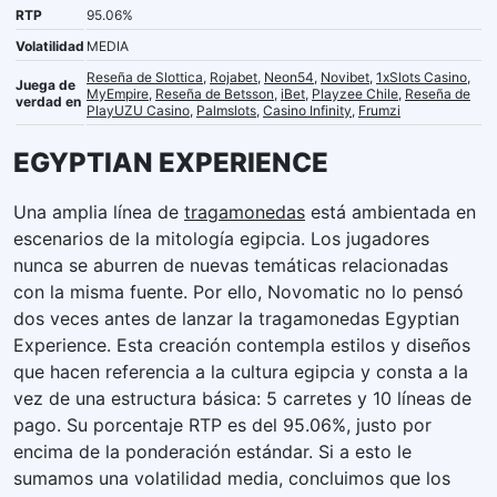
RTP
95.06%
Volatilidad
MEDIA
Reseña de Slottica
,
Rojabet
,
Neon54
,
Novibet
,
1xSlots Casino
,
Juega de
MyEmpire
,
Reseña de Betsson
,
iBet
,
Playzee Chile
,
Reseña de
verdad en
PlayUZU Casino
,
Palmslots
,
Casino Infinity
,
Frumzi
EGYPTIAN EXPERIENCE
Una amplia línea de
tragamonedas
está ambientada en
escenarios de la mitología egipcia. Los jugadores
nunca se aburren de nuevas temáticas relacionadas
con la misma fuente. Por ello, Novomatic no lo pensó
dos veces antes de lanzar la tragamonedas Egyptian
Experience. Esta creación contempla estilos y diseños
que hacen referencia a la cultura egipcia y consta a la
vez de una estructura básica: 5 carretes y 10 líneas de
pago. Su porcentaje RTP es del 95.06%, justo por
encima de la ponderación estándar. Si a esto le
sumamos una volatilidad media, concluimos que los