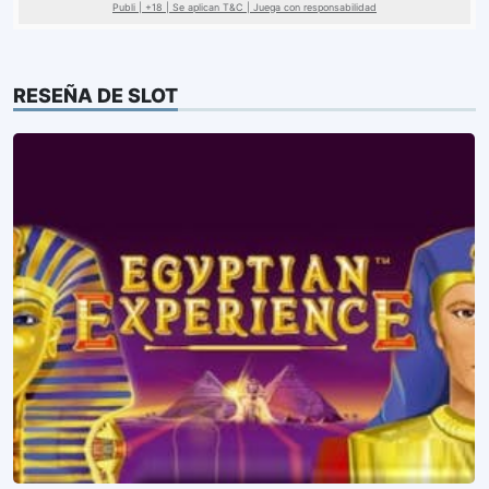
Publi | +18 | Se aplican T&C | Juega con responsabilidad
RESEÑA DE SLOT