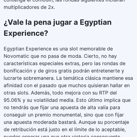
multiplicadores de 2x.
¿Vale la pena jugar a Egyptian
Experience?
Egyptian Experience es una slot memorable de
Novomatic que no pasa de moda. Cierto, no hay
características especiales extras, pero las rondas de
bonificación y de giros gratis podrán entretenerte y
lucrarte sobremanera. La temática clásica mantiene esa
afinidad con el pasado que muchos quisieran hallar en
otras slots. Además, todo mejora con su RTP del
95.06% y su volatilidad media. Esto último implica que
no tendrás que fijar una apuesta de alta valía para
conseguir un premio monumental, sino que con fijar
una apuesta moderada bastará. Aunque su porcentaje
de retribución está justo en el límite de lo aceptable,
puedes esperar una que otra victoria consecuente.