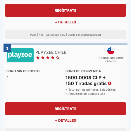
REGÍSTRATE
+ DETALLES
Publi | +18 | Se aplican T&C | Juega con responsabilidad
3
★★★★☆
Acepta jugadores
chilenos
-
1500.000$ CLP +
150 Tiradas gratis
Total por los primeros 3 depósitos
Requisitos de apuesta 35x
REGÍSTRATE
+ DETALLES