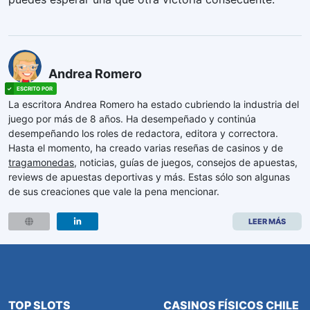
Andrea Romero
La escritora Andrea Romero ha estado cubriendo la industria del
juego por más de 8 años. Ha desempeñado y continúa
desempeñando los roles de redactora, editora y correctora.
Hasta el momento, ha creado varias reseñas de casinos y de
tragamonedas
, noticias, guías de juegos, consejos de apuestas,
reviews de apuestas deportivas y más. Estas sólo son algunas
de sus creaciones que vale la pena mencionar.
LEER MÁS
TOP SLOTS
CASINOS FÍSICOS CHILE