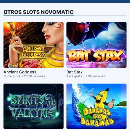
OTROS SLOTS NOVOMATIC
Ancient Goddess
Bat Stax
17 me gusta • 23.7K sesiones
4 me gusta • 4.0K sesiones