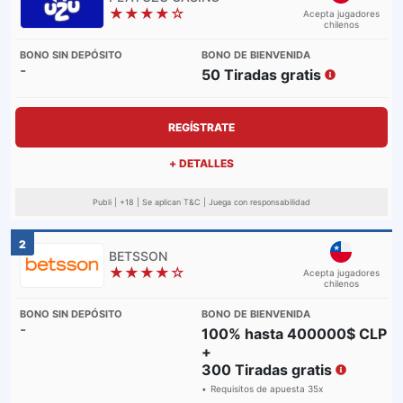
★★★★☆
Acepta jugadores
chilenos
-
50 Tiradas gratis
REGÍSTRATE
+ DETALLES
Publi | +18 | Se aplican T&C | Juega con responsabilidad
2
★★★★☆
Acepta jugadores
chilenos
-
100% hasta 400000$ CLP
+
300 Tiradas gratis
Requisitos de apuesta 35x