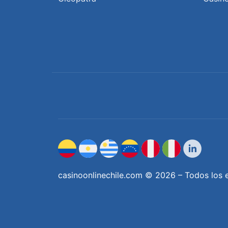
casinoonlinechile.com © 2026 – Todos los enl