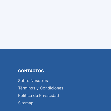
CONTACTOS
Sobre Nosotros
Términos y Condiciones
Política de Privacidad
Sitemap