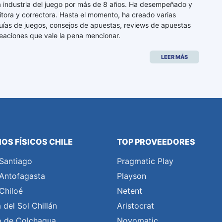
a industria del juego por más de 8 años. Ha desempeñado y
tora y correctora. Hasta el momento, ha creado varias
 guías de juegos, consejos de apuestas, reviews de apuestas
reaciones que vale la pena mencionar.
LEER MÁS
OS FÍSICOS CHILE
TOP PROVEEDORES
Santiago
Pragmatic Play
 Antofagasta
Playson
Chiloé
Netent
 del Sol Chillán
Aristocrat
o de Colchagua
Novomatic