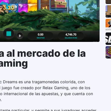
a al mercado de la
Gaming
c Dreams es una tragamonedas colorida, con
l juego fue creado por Relax Gaming, uno de los
 internacional de las apuestas, y que cuenta con
.
tante particular, y permite a sus jugadores acceder