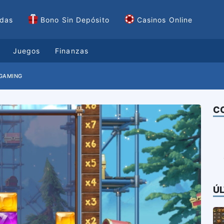
das
Bono Sin Depósito
Casinos Online
Juegos
Finanzas
 GAMING
C
ÚL