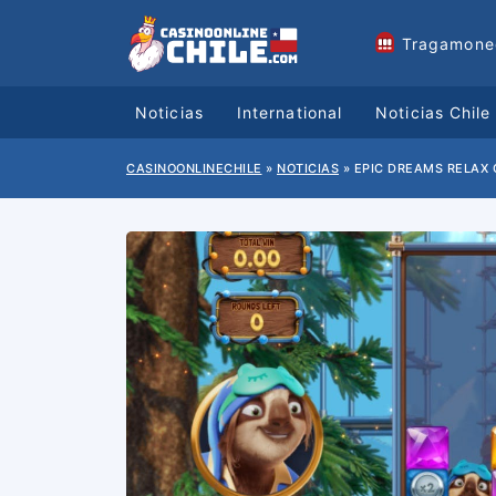
Tragamone
Noticias
International
Noticias Chile
CASINOONLINECHILE
»
NOTICIAS
»
EPIC DREAMS RELAX