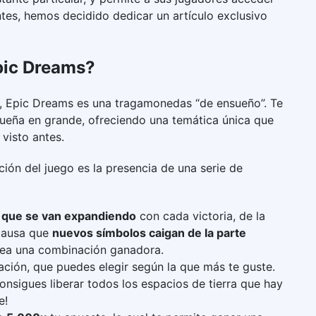
tes, hemos decidido dedicar un artículo exclusivo
pic Dreams?
o, Epic Dreams es una tragamonedas “de ensueño”. Te
ueña en grande, ofreciendo una temática única que
visto antes.
ión del juego es la presencia de una serie de
 que se van expandiendo
con cada victoria, de la
causa que
nuevos símbolos caigan de la parte
rea una combinación ganadora.
ación, que puedes elegir según la que más te guste.
onsigues liberar todos los espacios de tierra que hay
e!