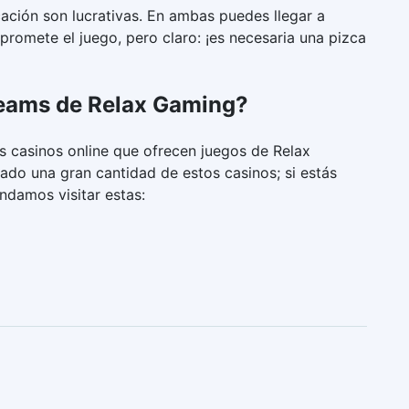
ción son lucrativas. En ambas puedes llegar a
romete el juego, pero claro: ¡es necesaria una pizca
reams de Relax Gaming?
s casinos online que ofrecen juegos de Relax
ado una gran cantidad de estos casinos; si estás
damos visitar estas: