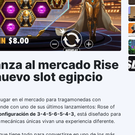
anza al mercado Rise
nuevo slot egipcio
lugar en el mercado para tragamonedas con
ende con uno de sus últimos lanzamientos: Rose of
onfiguración de 3-4-5-6-5-4-3,
está diseñado para
 mecánicas únicas vivan una experiencia diferente.
 que tiene todo para convertirse en uno de los más