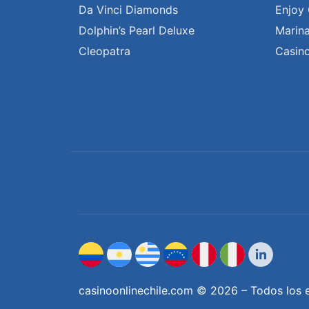
Da Vinci Diamonds
Enjoy 
Dolphin’s Pearl Deluxe
Marina
Cleopatra
Casin
casinoonlinechile.com © 2026 – Todos los enl