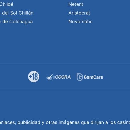
Chiloé
Netent
 del Sol Chillán
Aristocrat
o de Colchagua
Novomatic
aces, publicidad y otras imágenes que dirijan a los casinos