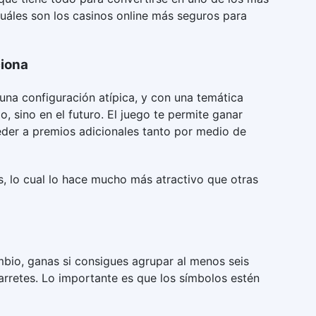
cuáles son los casinos online más seguros para
ciona
na configuración atípica, y con una temática
, sino en el futuro. El juego te permite ganar
der a premios adicionales tanto por medio de
es, lo cual lo hace mucho más atractivo que otras
mbio, ganas si consigues agrupar al menos seis
carretes. Lo importante es que los símbolos estén