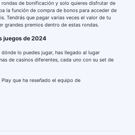
 rondas de bonificación y solo quieres disfrutar de
cupa la función de compra de bonos para acceder de
is. Tendrás que pagar varias veces el valor de tu
ner grandes premios dentro de estas rondas.
es juegos de 2024
 dónde lo puedes jugar, has llegado al lugar
as de casinos diferentes, cada uno con su set de
 Play que ha reseñado el equipo de