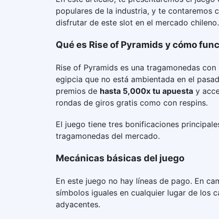
populares de la industria, y te contaremos 
disfrutar de este slot en el mercado chileno.
Qué es Rise of Pyramids y cómo fun
Rise of Pyramids es una tragamonedas con u
egipcia que no está ambientada en el pasado
premios de
hasta 5,000x tu apuesta
y acce
rondas de giros gratis como con respins.
El juego tiene tres bonificaciones principal
tragamonedas del mercado.
Mecánicas básicas del juego
En este juego no hay líneas de pago. En ca
símbolos iguales en cualquier lugar de los 
adyacentes.