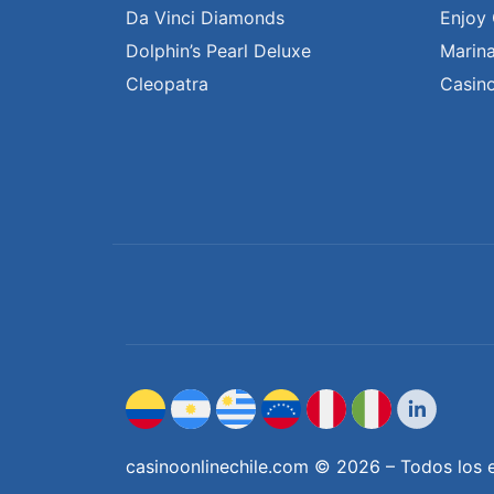
Da Vinci Diamonds
Enjoy 
Dolphin’s Pearl Deluxe
Marina
Cleopatra
Casin
casinoonlinechile.com © 2026 – Todos los enl