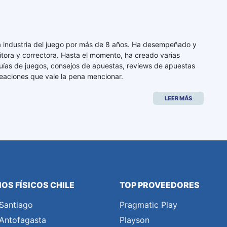
a industria del juego por más de 8 años. Ha desempeñado y
tora y correctora. Hasta el momento, ha creado varias
 guías de juegos, consejos de apuestas, reviews de apuestas
reaciones que vale la pena mencionar.
LEER MÁS
OS FÍSICOS CHILE
TOP PROVEEDORES
Santiago
Pragmatic Play
 Antofagasta
Playson