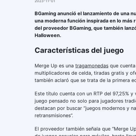
2023-11-01
BGaming anunció el lanzamiento de una nu
una moderna función inspirada en lo más 
del proveedor BGaming, que también lanzó
Halloween.
Características del juego
Merge Up es una
tragamonedas
que cuenta 
multiplicadores de celda, tiradas gratis y o
también aclaró que se trata de la primera 
Este título cuenta con un RTP del 97,25% y v
juego pensado no solo para jugadores tradi
destacan por buscar “juegos modernos y na
retransmisiones”.
El proveedor también señala que “Merge Up 