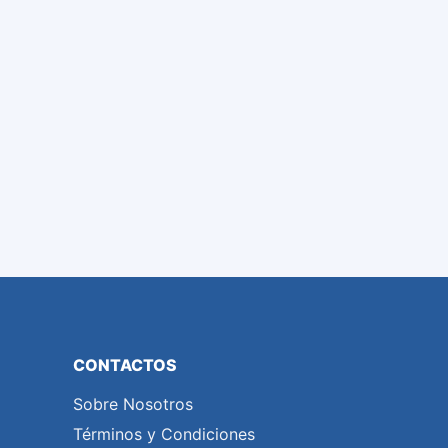
CONTACTOS
Sobre Nosotros
Términos y Condiciones