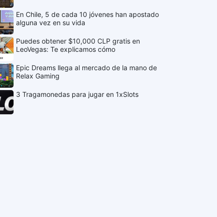
En Chile, 5 de cada 10 jóvenes han apostado
alguna vez en su vida
Puedes obtener $10,000 CLP gratis en
LeoVegas: Te explicamos cómo
Epic Dreams llega al mercado de la mano de
Relax Gaming
3 Tragamonedas para jugar en 1xSlots