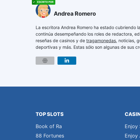
Andrea Romero
La escritora Andrea Romero ha estado cubriendo l
continúa desempeñando los roles de redactora, edi
reseñas de casinos y de
tragamonedas
, noticias,
deportivas y más. Estas sólo son algunas de sus c
TOP SLOTS
CASIN
Book of Ra
Enjoy 
88 Fortunes
Enjoy