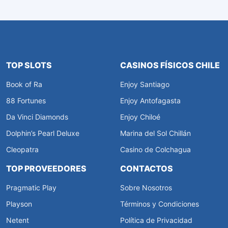
TOP SLOTS
CASINOS FÍSICOS CHILE
Book of Ra
Enjoy Santiago
88 Fortunes
Enjoy Antofagasta
Da Vinci Diamonds
Enjoy Chiloé
Dolphin’s Pearl Deluxe
Marina del Sol Chillán
Cleopatra
Casino de Colchagua
TOP PROVEEDORES
CONTACTOS
Pragmatic Play
Sobre Nosotros
Playson
Términos y Condiciones
Netent
Política de Privacidad