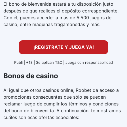
El bono de bienvenida estará a tu disposición justo
después de que realices el depósito correspondiente.
Con él, puedes acceder a más de 5,500 juegos de
casino, entre máquinas tragamonedas y más.
¡REGISTRATE Y JUEGA YA!
Publi | +18 | Se aplican T&C | Juega con responsabilidad
Bonos de casino
Al igual que otros casinos online, Roobet da acceso a
promociones consecuentes que sólo se pueden
reclamar luego de cumplir los términos y condiciones
del bono de bienvenida. A continuación, te mostramos
cuáles son esas ofertas especiales: