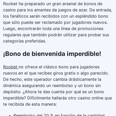
Roobet ha preparado un gran arsenal de bonos de
casino para los amantes de juegos de azar. De entrada,
los fanáticos serán recibidos con un espléndido bono
que sólo puede ser reclamado por jugadores nuevos.
Luego, encontrarán toda una línea de promociones
regulares que también podrán utilizar para probar sus
categorías preferidas.
¡Bono de bienvenida imperdible!
Roobet
no ofrece el clásico bono para jugadores
nuevos en el que recibes giros gratis o algo parecido.
De hecho, este operador cambia drásticamente la
dinámica asegurando un reembolso y un bono sin
depósito. ¿Ahora te das cuenta por qué es un bono
imperdible? Difícilmente hallarás otro casino online que
te recibida de esta manera:
Reembolso del 20 % en función de la cantidad