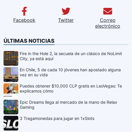
Facebook
Twitter
Correo
electrónico
ÚLTIMAS NOTICIAS
Fire in the Hole 2, la secuela de un clásico de NoLimit
City, ya está aquí
En Chile, 5 de cada 10 jóvenes han apostado alguna
vez en su vida
Puedes obtener $10,000 CLP gratis en LeoVegas: Te
explicamos cómo
Epic Dreams llega al mercado de la mano de Relax
Gaming
3 Tragamonedas para jugar en 1xSlots