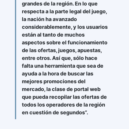
grandes de la región. En lo que
respecta a la parte legal del juego,
la nación ha avanzado
considerablemente, y los usuarios
están al tanto de muchos
aspectos sobre el funcionamiento
de las ofertas, juegos, apuestas,
entre otros. Así que, sólo hace
falta una herramienta que sea de
ayuda a la hora de buscar las
mejores promociones del
mercado, la clase de portal web
que pueda recopilar las ofertas de
todos los operadores de la región
en cuestión de segundos”.