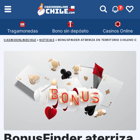
7
Tragamonedas
Bono sin depósito
Casinos Online
CASINOONLINECHILE
»
NOTICIAS
»
BONUSFINDER ATERRIZA EN TERRITORIO CHILENO CO
BonusFinder aterriza