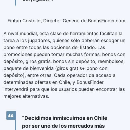
Fintan Costello, Director General de BonusFinder.com.
A nivel mundial, esta clase de herramientas facilitan la
tarea a los jugadores, quienes sólo deberán escoger un
bono entre todas las opciones del listado. Las
promociones pueden tomar muchas formas: bonos con
depósito, giros gratis, bonos sin depósito, reembolsos,
paquete de bienvenida (giros gratis+ bono con
depósito), entre otras. Cada operador da acceso a
determinadas ofertas en Chile, y BonusFinder
intervendrá para que los usuarios puedan encontrar las
mejores alternativas.
“Decidimos inmiscuirnos en Chile
por ser uno de los mercados más