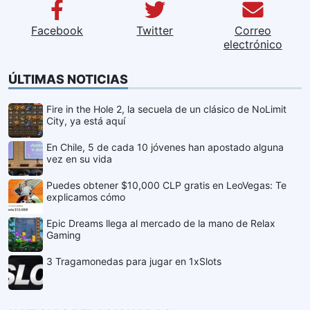
Facebook
Twitter
Correo
electrónico
ÚLTIMAS NOTICIAS
Fire in the Hole 2, la secuela de un clásico de NoLimit
City, ya está aquí
En Chile, 5 de cada 10 jóvenes han apostado alguna
vez en su vida
Puedes obtener $10,000 CLP gratis en LeoVegas: Te
explicamos cómo
Epic Dreams llega al mercado de la mano de Relax
Gaming
3 Tragamonedas para jugar en 1xSlots