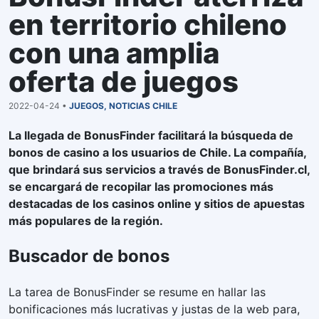
en territorio chileno
con una amplia
oferta de juegos
2022-04-24 •
JUEGOS
,
NOTICIAS CHILE
La llegada de BonusFinder facilitará la búsqueda de
bonos de casino a los usuarios de Chile. La compañía,
que brindará sus servicios a través de BonusFinder.cl,
se encargará de recopilar las promociones más
destacadas de los casinos online y sitios de apuestas
más populares de la región.
Buscador de bonos
La tarea de BonusFinder se resume en hallar las
bonificaciones más lucrativas y justas de la web para,