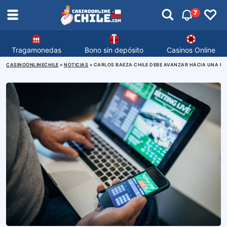
7
Tragamonedas
Bono sin depósito
Casinos Online
CASINOONLINECHILE
»
NOTICIAS
»
CARLOS BAEZA CHILE DEBE AVANZAR HACIA UNA R