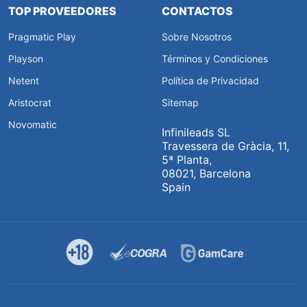
TOP PROVEEDORES
CONTACTOS
Pragmatic Play
Sobre Nosotros
Playson
Términos y Condiciones
Netent
Política de Privacidad
Aristocrat
Sitemap
Novomatic
Infinileads SL
Travessera de Gràcia, 11,
5ª Planta,
08021, Barcelona
Spain