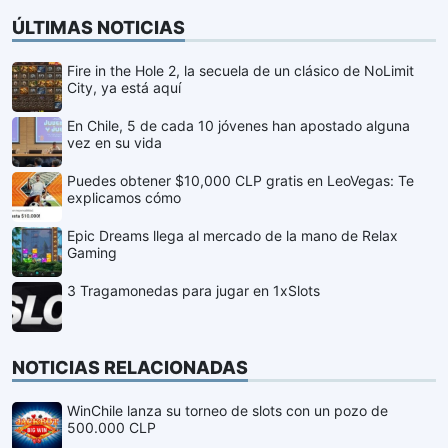
ÚLTIMAS NOTICIAS
Fire in the Hole 2, la secuela de un clásico de NoLimit
City, ya está aquí
En Chile, 5 de cada 10 jóvenes han apostado alguna
vez en su vida
Puedes obtener $10,000 CLP gratis en LeoVegas: Te
explicamos cómo
Epic Dreams llega al mercado de la mano de Relax
Gaming
3 Tragamonedas para jugar en 1xSlots
NOTICIAS RELACIONADAS
WinChile lanza su torneo de slots con un pozo de
500.000 CLP