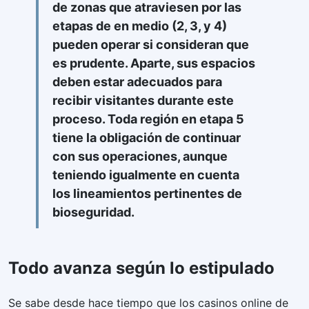
de zonas que atraviesen por las
etapas de en medio (2, 3, y 4)
pueden operar si consideran que
es prudente. Aparte, sus espacios
deben estar adecuados para
recibir visitantes durante este
proceso. Toda región en etapa 5
tiene la obligación de continuar
con sus operaciones, aunque
teniendo igualmente en cuenta
los lineamientos pertinentes de
bioseguridad.
Todo avanza según lo estipulado
Se sabe desde hace tiempo que los casinos online de