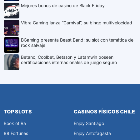
Mejores bonos de casino de Black Friday
Vibra Gaming lanza “Carnival”, su bingo multivelocidad
BGaming presenta Beast Band: su slot con temática de
rock salvaje
Betano, Coolbet, Betsson y Latamwin poseen
certificaciones internacionales de juego seguro
TOP SLOTS
CASINOS FÍSICOS CHILE
Book of Ra
Enjoy Santiago
88 Fortunes
Enjoy Antofagasta