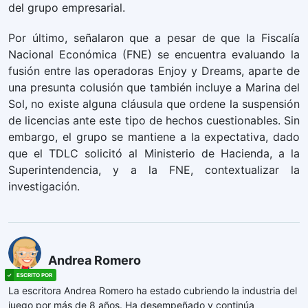
del grupo empresarial.
Por último, señalaron que a pesar de que la Fiscalía
Nacional Económica (FNE) se encuentra evaluando la
fusión entre las operadoras Enjoy y Dreams, aparte de
una presunta colusión que también incluye a Marina del
Sol, no existe alguna cláusula que ordene la suspensión
de licencias ante este tipo de hechos cuestionables. Sin
embargo, el grupo se mantiene a la expectativa, dado
que el TDLC solicitó al Ministerio de Hacienda, a la
Superintendencia, y a la FNE, contextualizar la
investigación.
Andrea Romero
La escritora Andrea Romero ha estado cubriendo la industria del
juego por más de 8 años. Ha desempeñado y continúa