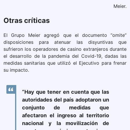
Meier.
Otras críticas
El Grupo Meier agregó que el documento “omite”
disposiciones para atenuar las disyuntivas que
sufrieron los operadores de casino extranjeros durante
el desarrollo de la pandemia del Covid-19, dadas las
medidas sanitarias que utilizó el Ejecutivo para frenar
su impacto.
“Hay que tener en cuenta que las
autoridades del país adoptaron un
conjunto de medidas que
afectaron el ingreso al territorio
nacional y la movilización de