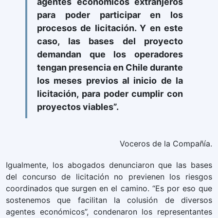
agentes económicos extranjeros
para poder participar en los
procesos de licitación. Y en este
caso, las bases del proyecto
demandan que los operadores
tengan presencia en Chile durante
los meses previos al inicio de la
licitación, para poder cumplir con
proyectos viables”.
Voceros de la Compañía.
Igualmente, los abogados denunciaron que las bases
del concurso de licitación no previenen los riesgos
coordinados que surgen en el camino. “Es por eso que
sostenemos que facilitan la colusión de diversos
agentes económicos”, condenaron los representantes