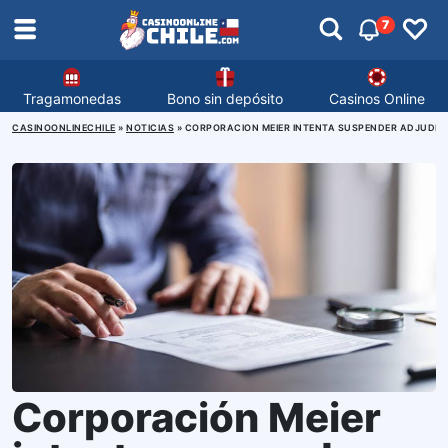
7
Tragamonedas
Bono sin depósito
Casinos Online
CASINOONLINECHILE
»
NOTICIAS
»
CORPORACION MEIER INTENTA SUSPENDER ADJUDICA
Corporación Meier