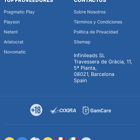
Pragmatic Play
Sobre Nosotros
Playson
Términos y Condiciones
Netent
Política de Privacidad
Aristocrat
Sitemap
Novomatic
Infinileads SL
Travessera de Gràcia, 11,
5ª Planta,
08021, Barcelona
Spain