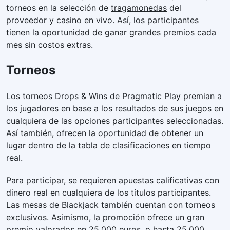
torneos en la selección de
tragamonedas
del
proveedor y casino en vivo. Así, los participantes
tienen la oportunidad de ganar grandes premios cada
mes sin costos extras.
Torneos
Los torneos Drops & Wins de Pragmatic Play premian a
los jugadores en base a los resultados de sus juegos en
cualquiera de las opciones participantes seleccionadas.
Así también, ofrecen la oportunidad de obtener un
lugar dentro de la tabla de clasificaciones en tiempo
real.
Para participar, se requieren apuestas calificativas con
dinero real en cualquiera de los títulos participantes.
Las mesas de Blackjack también cuentan con torneos
exclusivos. Asimismo, la promoción ofrece un gran
premio valorados en 25.000 euros, o hasta 25.000