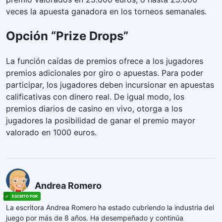
veces la apuesta ganadora en los torneos semanales.
Opción “Prize Drops”
La función caídas de premios ofrece a los jugadores
premios adicionales por giro o apuestas. Para poder
participar, los jugadores deben incursionar en apuestas
calificativas con dinero real. De igual modo, los
premios diarios de casino en vivo, otorga a los
jugadores la posibilidad de ganar el premio mayor
valorado en 1000 euros.
Andrea Romero
La escritora Andrea Romero ha estado cubriendo la industria del
juego por más de 8 años. Ha desempeñado y continúa