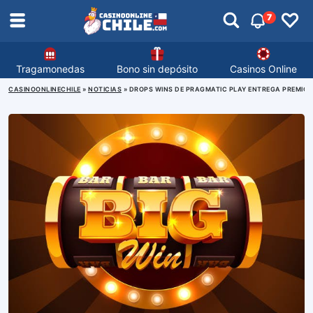
7
Tragamonedas
Bono sin depósito
Casinos Online
CASINOONLINECHILE
»
NOTICIAS
»
DROPS WINS DE PRAGMATIC PLAY ENTREGA PREMIOS