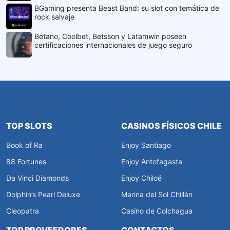
BGaming presenta Beast Band: su slot con temática de
rock salvaje
Betano, Coolbet, Betsson y Latamwin poseen
certificaciones internacionales de juego seguro
TOP SLOTS
CASINOS FÍSICOS CHILE
Book of Ra
Enjoy Santiago
88 Fortunes
Enjoy Antofagasta
Da Vinci Diamonds
Enjoy Chiloé
Dolphin’s Pearl Deluxe
Marina del Sol Chillán
Cleopatra
Casino de Colchagua
TOP PROVEEDORES
CONTACTOS