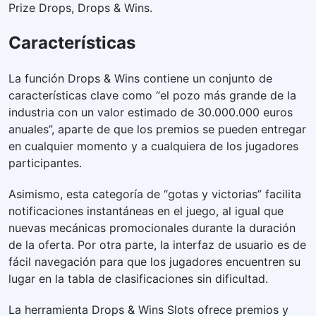
Prize Drops, Drops & Wins.
Características
La función Drops & Wins contiene un conjunto de
características clave como “el pozo más grande de la
industria con un valor estimado de 30.000.000 euros
anuales”, aparte de que los premios se pueden entregar
en cualquier momento y a cualquiera de los jugadores
participantes.
Asimismo, esta categoría de “gotas y victorias” facilita
notificaciones instantáneas en el juego, al igual que
nuevas mecánicas promocionales durante la duración
de la oferta. Por otra parte, la interfaz de usuario es de
fácil navegación para que los jugadores encuentren su
lugar en la tabla de clasificaciones sin dificultad.
La herramienta Drops & Wins Slots ofrece premios y