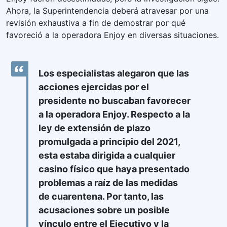
Ahora, la Superintendencia deberá atravesar por una
revisión exhaustiva a fin de demostrar por qué
favoreció a la operadora Enjoy en diversas situaciones.
Los especialistas alegaron que las
acciones ejercidas por el
presidente no buscaban favorecer
a la operadora Enjoy. Respecto a la
ley de extensión de plazo
promulgada a principio del 2021,
esta estaba dirigida a cualquier
casino físico que haya presentado
problemas a raíz de las medidas
de cuarentena. Por tanto, las
acusaciones sobre un posible
vínculo entre el Ejecutivo y la