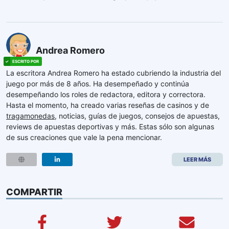
Andrea Romero
La escritora Andrea Romero ha estado cubriendo la industria del
juego por más de 8 años. Ha desempeñado y continúa
desempeñando los roles de redactora, editora y correctora.
Hasta el momento, ha creado varias reseñas de casinos y de
tragamonedas
, noticias, guías de juegos, consejos de apuestas,
reviews de apuestas deportivas y más. Estas sólo son algunas
de sus creaciones que vale la pena mencionar.
LEER MÁS
COMPARTIR