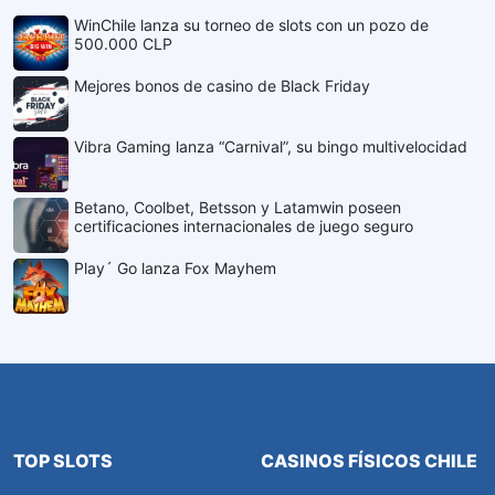
WinChile lanza su torneo de slots con un pozo de
500.000 CLP
Mejores bonos de casino de Black Friday
Vibra Gaming lanza “Carnival”, su bingo multivelocidad
Betano, Coolbet, Betsson y Latamwin poseen
certificaciones internacionales de juego seguro
Play´ Go lanza Fox Mayhem
TOP SLOTS
CASINOS FÍSICOS CHILE