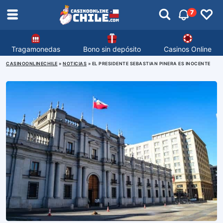
7
Tragamonedas
Bono sin depósito
Casinos Online
CASINOONLINECHILE
»
NOTICIAS
»
EL PRESIDENTE SEBASTIAN PINERA ES INOCENTE