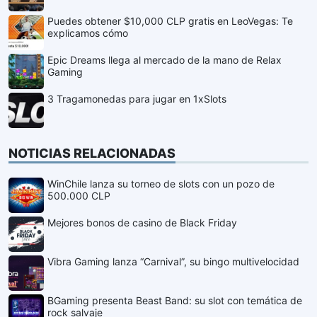
Puedes obtener $10,000 CLP gratis en LeoVegas: Te
explicamos cómo
Epic Dreams llega al mercado de la mano de Relax
Gaming
3 Tragamonedas para jugar en 1xSlots
NOTICIAS RELACIONADAS
WinChile lanza su torneo de slots con un pozo de
500.000 CLP
Mejores bonos de casino de Black Friday
Vibra Gaming lanza “Carnival”, su bingo multivelocidad
BGaming presenta Beast Band: su slot con temática de
rock salvaje