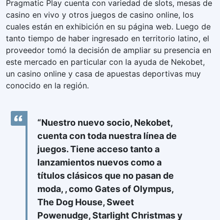
Pragmatic Play cuenta con variedad de slots, mesas de
casino en vivo y otros juegos de casino online, los
cuales están en exhibición en su página web. Luego de
tanto tiempo de haber ingresado en territorio latino, el
proveedor tomó la decisión de ampliar su presencia en
este mercado en particular con la ayuda de Nekobet,
un casino online y casa de apuestas deportivas muy
conocido en la región.
“Nuestro nuevo socio, Nekobet,
cuenta con toda nuestra línea de
juegos. Tiene acceso tanto a
lanzamientos nuevos como a
títulos clásicos que no pasan de
moda, , como Gates of Olympus,
The Dog House, Sweet
Powenudge, Starlight Christmas y