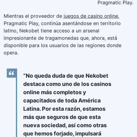
Pragmatic Play.
Mientras el proveedor de
juegos de casino online
,
Pragmatic Play, continúa asentándose en territorio
latino, Nekobet tiene acceso a un arsenal
impresionante de tragamonedas que, ahora, está
disponible para los usuarios de las regiones donde
opera.
“No queda duda de que Nekobet
destaca como uno de los casinos
online más completos y
capacitados de toda América
Latina. Por esta razón, estamos
más que seguros de que esta
nueva sociedad, así como otras
que hemos forjado, impulsará