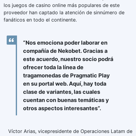
los juegos de casino online más populares de este
proveedor han captado la atención de sinnúmero de
fanáticos en todo el continente.
“Nos emociona poder laborar en
compañía de Nekobet. Gracias a
este acuerdo, nuestro socio podrá
ofrecer toda la línea de
tragamonedas de Pragmatic Play
en su portal web. Aquí, hay toda
clase de variantes, las cuales
cuentan con buenas temáticas y
otros aspectos interesantes”.
Víctor Arias, vicepresidente de Operaciones Latam de