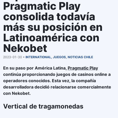
Pragmatic Play
consolida todavía
más su posición en
Latinoamérica con
Nekobet
2023-01-30 •
INTERNATIONAL
,
JUEGOS
,
NOTICIAS CHILE
En su paso por América Latina,
Pragmatic Play
continúa proporcionando juegos de casinos online a
operadores conocidos. Esta vez, la compañía
desarrolladora decidió relacionarse comercialmente
con Nekobet.
Vertical de tragamonedas