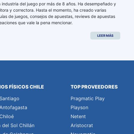
a industria del juego por más de 8 años. Ha desempeñado y
tora y correctora. Hasta el momento, ha creado varias
 guías de juegos, consejos de apuestas, reviews de apuestas
reaciones que vale la pena mencionar.
LEER MÁS
OS FÍSICOS CHILE
TOP PROVEEDORES
Santiago
Pragmatic Play
 Antofagasta
Playson
Chiloé
Netent
 del Sol Chillán
Aristocrat