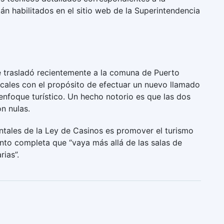
án habilitados en el sitio web de la Superintendencia
e trasladó recientemente a la comuna de Puerto
ocales con el propósito de efectuar un nuevo llamado
 enfoque turístico. Un hecho notorio es que las dos
on nulas.
ntales de la Ley de Casinos es promover el turismo
ento completa que “vaya más allá de las salas de
ias”.