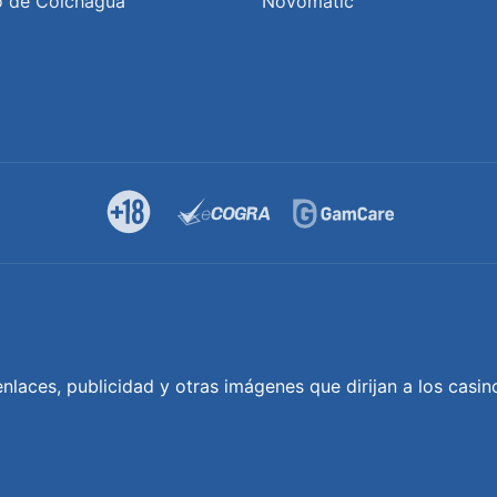
o de Colchagua
Novomatic
aces, publicidad y otras imágenes que dirijan a los casinos