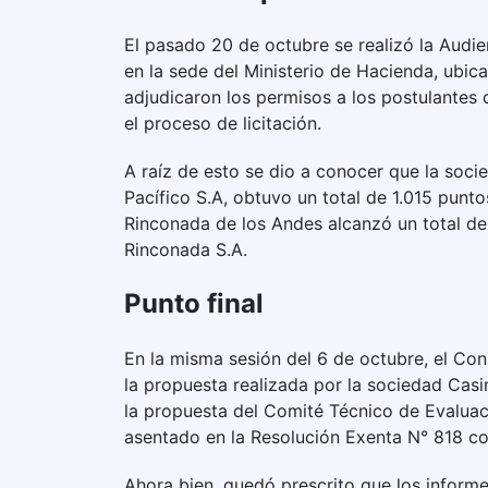
El pasado 20 de octubre se realizó la Audi
en la sede del Ministerio de Hacienda, ubic
adjudicaron los permisos a los postulantes
el proceso de licitación.
A raíz de esto se dio a conocer que la soci
Pacífico S.A, obtuvo un total de 1.015 punt
Rinconada de los Andes alcanzó un total de
Rinconada S.A.
Punto final
En la misma sesión del 6 de octubre, el Con
la propuesta realizada por la sociedad Casi
la propuesta del Comité Técnico de Evaluac
asentado en la Resolución Exenta N° 818 c
Ahora bien, quedó prescrito que los informe