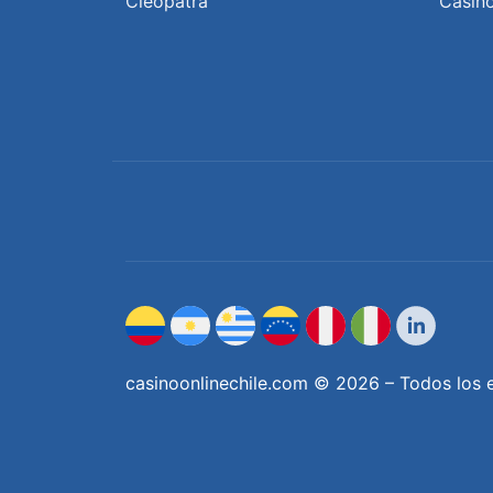
Cleopatra
Casin
casinoonlinechile.com © 2026 – Todos los enl