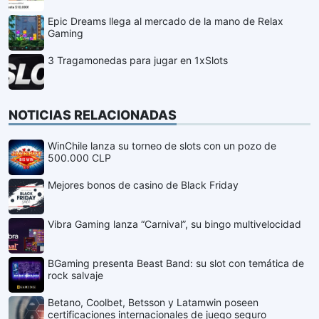
Epic Dreams llega al mercado de la mano de Relax
Gaming
3 Tragamonedas para jugar en 1xSlots
NOTICIAS RELACIONADAS
WinChile lanza su torneo de slots con un pozo de
500.000 CLP
Mejores bonos de casino de Black Friday
Vibra Gaming lanza “Carnival”, su bingo multivelocidad
BGaming presenta Beast Band: su slot con temática de
rock salvaje
Betano, Coolbet, Betsson y Latamwin poseen
certificaciones internacionales de juego seguro