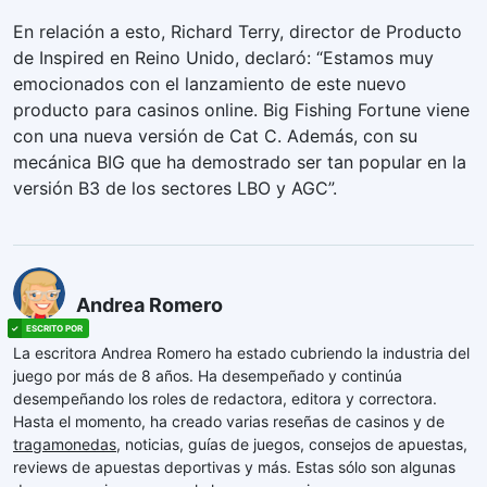
En relación a esto, Richard Terry, director de Producto
de Inspired en Reino Unido, declaró: “Estamos muy
emocionados con el lanzamiento de este nuevo
producto para casinos online. Big Fishing Fortune viene
con una nueva versión de Cat C. Además, con su
mecánica BIG que ha demostrado ser tan popular en la
versión B3 de los sectores LBO y AGC”.
Andrea Romero
La escritora Andrea Romero ha estado cubriendo la industria del
juego por más de 8 años. Ha desempeñado y continúa
desempeñando los roles de redactora, editora y correctora.
Hasta el momento, ha creado varias reseñas de casinos y de
tragamonedas
, noticias, guías de juegos, consejos de apuestas,
reviews de apuestas deportivas y más. Estas sólo son algunas