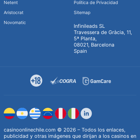
Netent
Política de Privacidad
Aristocrat
Sitemap
Novomatic
Infinileads SL
Travessera de Gràcia, 11,
5ª Planta,
08021, Barcelona
Spain
casinoonlinechile.com © 2026 – Todos los enlaces,
publicidad y otras imágenes que dirijan a los casinos en