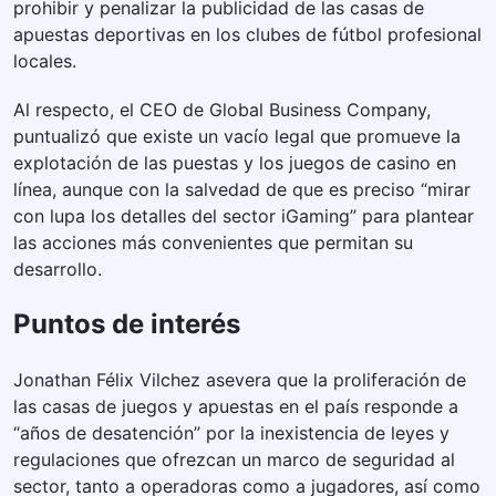
prohibir y penalizar la publicidad de las casas de
apuestas deportivas en los clubes de fútbol profesional
locales.
Al respecto, el CEO de Global Business Company,
puntualizó que existe un vacío legal que promueve la
explotación de las puestas y los juegos de casino en
línea, aunque con la salvedad de que es preciso “mirar
con lupa los detalles del sector iGaming” para plantear
las acciones más convenientes que permitan su
desarrollo.
Puntos de interés
Jonathan Félix Vilchez asevera que la proliferación de
las casas de juegos y apuestas en el país responde a
“años de desatención” por la inexistencia de leyes y
regulaciones que ofrezcan un marco de seguridad al
sector, tanto a operadoras como a jugadores, así como