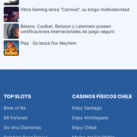
Vibra Gaming lanza “Carnival”, su bingo multivelocidad
Betano, Coolbet, Betsson y Latamwin poseen
certificaciones internacionales de juego seguro
Play´ Go lanza Fox Mayhem
TOP SLOTS
CASINOS FÍSICOS CHILE
Book of Ra
Enjoy Santiago
88 Fortunes
Enjoy Antofagasta
Da Vinci Diamonds
Enjoy Chiloé