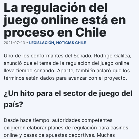
La regulación del
juego online está en
proceso en Chile
2021-07-13 •
LEGISLACIÓN
,
NOTICIAS CHILE
Uno de los conformantes del Senado, Rodrigo Galilea,
anunció que el tema de la regulación del juego online
lleva tiempo sonando. Aparte, también aclaró que los
términos están dados para avanzar con el proyecto.
¿Un hito para el sector de juego del
país?
Desde hace tiempo, autoridades competentes
exigieron elaborar planes de regulación para casinos
online y casas de apuestas deportivas. Muchas