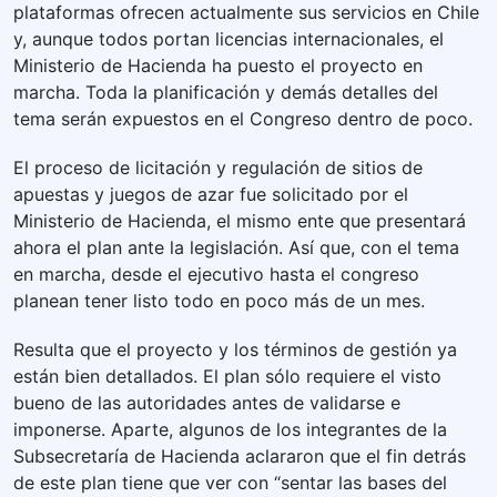
plataformas ofrecen actualmente sus servicios en Chile
y, aunque todos portan licencias internacionales, el
Ministerio de Hacienda ha puesto el proyecto en
marcha. Toda la planificación y demás detalles del
tema serán expuestos en el Congreso dentro de poco.
El proceso de licitación y regulación de sitios de
apuestas y juegos de azar fue solicitado por el
Ministerio de Hacienda, el mismo ente que presentará
ahora el plan ante la legislación. Así que, con el tema
en marcha, desde el ejecutivo hasta el congreso
planean tener listo todo en poco más de un mes.
Resulta que el proyecto y los términos de gestión ya
están bien detallados. El plan sólo requiere el visto
bueno de las autoridades antes de validarse e
imponerse. Aparte, algunos de los integrantes de la
Subsecretaría de Hacienda aclararon que el fin detrás
de este plan tiene que ver con “sentar las bases del