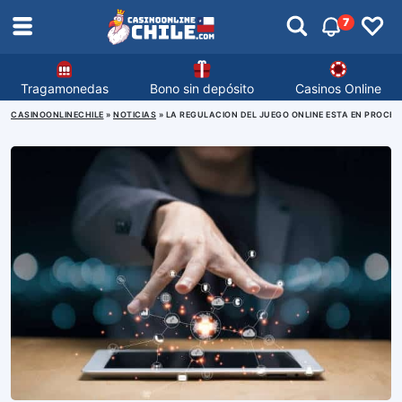
7
Tragamonedas
Bono sin depósito
Casinos Online
CASINOONLINECHILE
»
NOTICIAS
»
LA REGULACION DEL JUEGO ONLINE ESTA EN PROCES