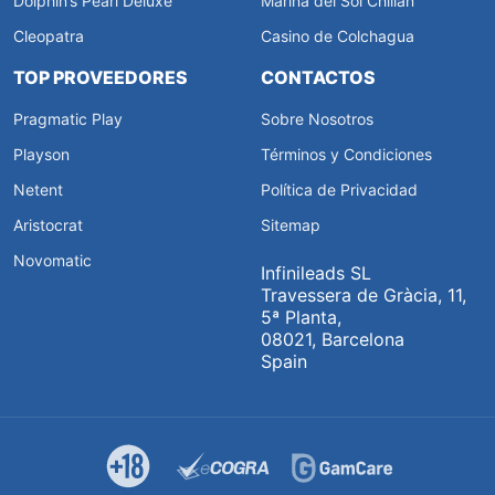
Dolphin’s Pearl Deluxe
Marina del Sol Chillán
Cleopatra
Casino de Colchagua
TOP PROVEEDORES
CONTACTOS
Pragmatic Play
Sobre Nosotros
Playson
Términos y Condiciones
Netent
Política de Privacidad
Aristocrat
Sitemap
Novomatic
Infinileads SL
Travessera de Gràcia, 11,
5ª Planta,
08021, Barcelona
Spain