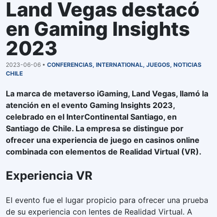
Land Vegas destacó
en Gaming Insights
2023
2023-06-06 •
CONFERENCIAS
,
INTERNATIONAL
,
JUEGOS
,
NOTICIAS
CHILE
La marca de metaverso iGaming, Land Vegas, llamó la
atención en el evento Gaming Insights 2023,
celebrado en el InterContinental Santiago, en
Santiago de Chile. La empresa se distingue por
ofrecer una experiencia de juego en casinos online
combinada con elementos de Realidad Virtual (VR).
Experiencia VR
El evento fue el lugar propicio para ofrecer una prueba
de su experiencia con lentes de Realidad Virtual. A