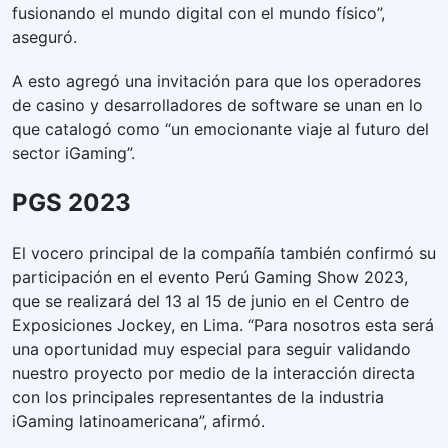
fusionando el mundo digital con el mundo físico”,
aseguró.
A esto agregó una invitación para que los operadores
de casino y desarrolladores de software se unan en lo
que catalogó como “un emocionante viaje al futuro del
sector iGaming”.
PGS 2023
El vocero principal de la compañía también confirmó su
participación en el evento Perú Gaming Show 2023,
que se realizará del 13 al 15 de junio en el Centro de
Exposiciones Jockey, en Lima. “Para nosotros esta será
una oportunidad muy especial para seguir validando
nuestro proyecto por medio de la interacción directa
con los principales representantes de la industria
iGaming latinoamericana”, afirmó.