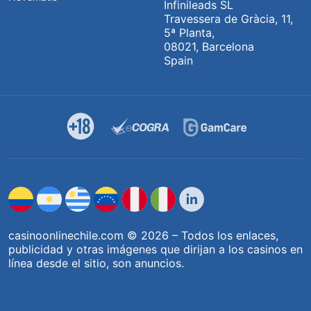
Infinileads SL
Travessera de Gràcia, 11,
5ª Planta,
08021, Barcelona
Spain
casinoonlinechile.com © 2026 – Todos los enlaces,
publicidad y otras imágenes que dirijan a los casinos en
línea desde el sitio, son anuncios.