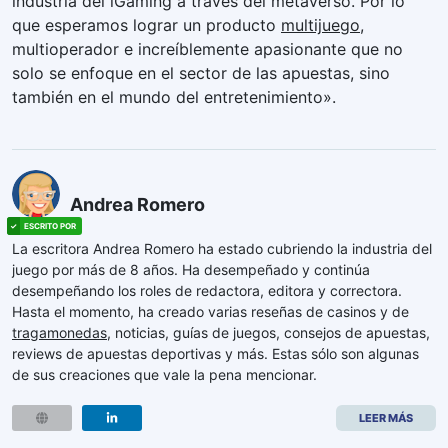
industria del iGaming a través del metaverso. Por lo
que esperamos lograr un producto
multijuego
,
multioperador e increíblemente apasionante que no
solo se enfoque en el sector de las apuestas, sino
también en el mundo del entretenimiento».
Andrea Romero
La escritora Andrea Romero ha estado cubriendo la industria del
juego por más de 8 años. Ha desempeñado y continúa
desempeñando los roles de redactora, editora y correctora.
Hasta el momento, ha creado varias reseñas de casinos y de
tragamonedas
, noticias, guías de juegos, consejos de apuestas,
reviews de apuestas deportivas y más. Estas sólo son algunas
de sus creaciones que vale la pena mencionar.
LEER MÁS