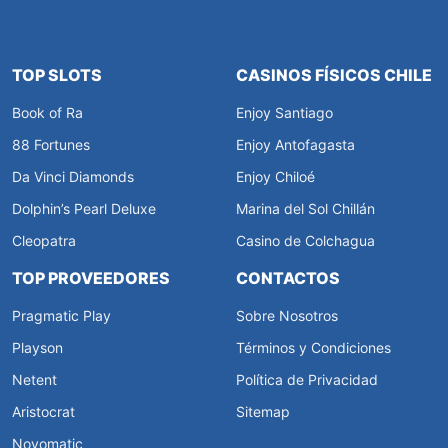
TOP SLOTS
CASINOS FÍSICOS CHILE
Book of Ra
Enjoy Santiago
88 Fortunes
Enjoy Antofagasta
Da Vinci Diamonds
Enjoy Chiloé
Dolphin’s Pearl Deluxe
Marina del Sol Chillán
Cleopatra
Casino de Colchagua
TOP PROVEEDORES
CONTACTOS
Pragmatic Play
Sobre Nosotros
Playson
Términos y Condiciones
Netent
Política de Privacidad
Aristocrat
Sitemap
Novomatic