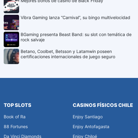
Mejores bonos de casino de Black Friday
Vibra Gaming lanza “Carnival”, su bingo multivelocidad
BGaming presenta Beast Band: su slot con temática de
rock salvaje
Betano, Coolbet, Betsson y Latamwin poseen
certificaciones internacionales de juego seguro
TOP SLOTS
CASINOS FÍSICOS CHILE
Book of Ra
Enjoy Santiago
88 Fortunes
Enjoy Antofagasta
Da Vinci Diamonds
Enjoy Chiloé