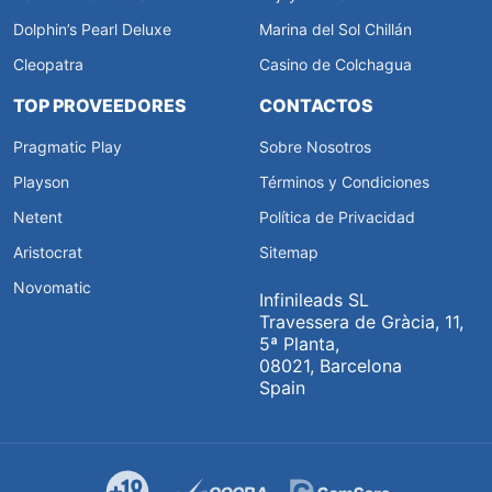
Dolphin’s Pearl Deluxe
Marina del Sol Chillán
Cleopatra
Casino de Colchagua
TOP PROVEEDORES
CONTACTOS
Pragmatic Play
Sobre Nosotros
Playson
Términos y Condiciones
Netent
Política de Privacidad
Aristocrat
Sitemap
Novomatic
Infinileads SL
Travessera de Gràcia, 11,
5ª Planta,
08021, Barcelona
Spain