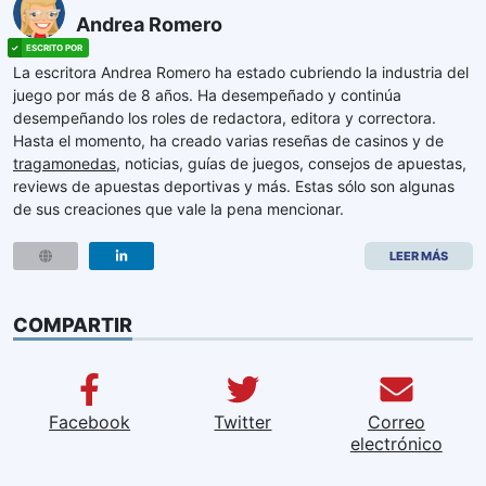
Andrea Romero
La escritora Andrea Romero ha estado cubriendo la industria del
juego por más de 8 años. Ha desempeñado y continúa
desempeñando los roles de redactora, editora y correctora.
Hasta el momento, ha creado varias reseñas de casinos y de
tragamonedas
, noticias, guías de juegos, consejos de apuestas,
reviews de apuestas deportivas y más. Estas sólo son algunas
de sus creaciones que vale la pena mencionar.
LEER MÁS
COMPARTIR
Facebook
Twitter
Correo
electrónico