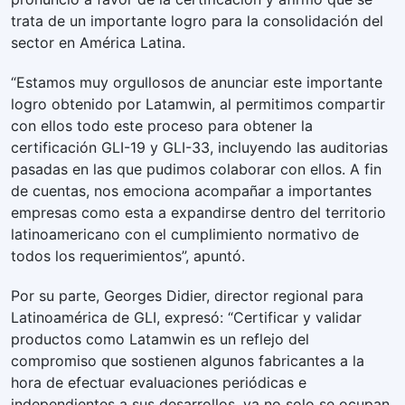
trata de un importante logro para la consolidación del
sector en América Latina.
“Estamos muy orgullosos de anunciar este importante
logro obtenido por Latamwin, al permitimos compartir
con ellos todo este proceso para obtener la
certificación GLI-19 y GLI-33, incluyendo las auditorias
pasadas en las que pudimos colaborar con ellos. A fin
de cuentas, nos emociona acompañar a importantes
empresas como esta a expandirse dentro del territorio
latinoamericano con el cumplimiento normativo de
todos los requerimientos”, apuntó.
Por su parte, Georges Didier, director regional para
Latinoamérica de GLI, expresó: “Certificar y validar
productos como Latamwin es un reflejo del
compromiso que sostienen algunos fabricantes a la
hora de efectuar evaluaciones periódicas e
independientes a sus desarrollos, ya no solo se ocupan