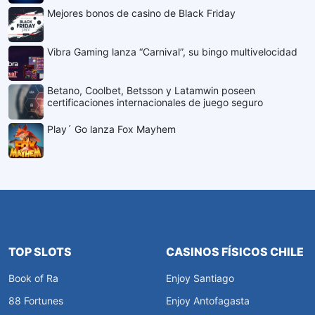
Mejores bonos de casino de Black Friday
Vibra Gaming lanza “Carnival”, su bingo multivelocidad
Betano, Coolbet, Betsson y Latamwin poseen
certificaciones internacionales de juego seguro
Play´ Go lanza Fox Mayhem
TOP SLOTS
CASINOS FÍSICOS CHILE
Book of Ra
Enjoy Santiago
88 Fortunes
Enjoy Antofagasta