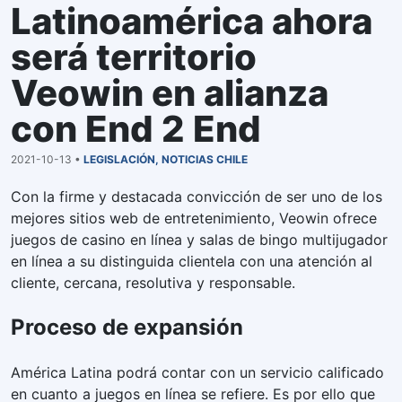
Latinoamérica ahora
será territorio
Veowin en alianza
con End 2 End
2021-10-13 •
LEGISLACIÓN
,
NOTICIAS CHILE
Con la firme y destacada convicción de ser uno de los
mejores sitios web de entretenimiento, Veowin ofrece
juegos de casino en línea y salas de bingo multijugador
en línea a su distinguida clientela con una atención al
cliente, cercana, resolutiva y responsable.
Proceso de expansión
América Latina podrá contar con un servicio calificado
en cuanto a juegos en línea se refiere. Es por ello que