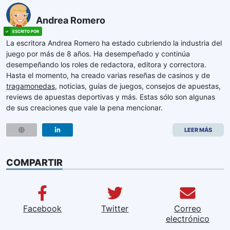
Andrea Romero
La escritora Andrea Romero ha estado cubriendo la industria del
juego por más de 8 años. Ha desempeñado y continúa
desempeñando los roles de redactora, editora y correctora.
Hasta el momento, ha creado varias reseñas de casinos y de
tragamonedas
, noticias, guías de juegos, consejos de apuestas,
reviews de apuestas deportivas y más. Estas sólo son algunas
de sus creaciones que vale la pena mencionar.
LEER MÁS
COMPARTIR
Facebook
Twitter
Correo
electrónico