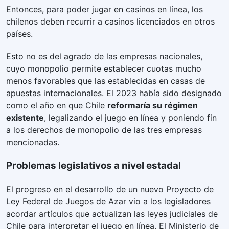
Entonces, para poder jugar en casinos en línea, los
chilenos deben recurrir a casinos licenciados en otros
países.
Esto no es del agrado de las empresas nacionales,
cuyo monopolio permite establecer cuotas mucho
menos favorables que las establecidas en casas de
apuestas internacionales. El 2023 había sido designado
como el año en que Chile
reformaría su régimen
existente
, legalizando el juego en línea y poniendo fin
a los derechos de monopolio de las tres empresas
mencionadas.
Problemas legislativos a nivel estadal
El progreso en el desarrollo de un nuevo Proyecto de
Ley Federal de Juegos de Azar vio a los legisladores
acordar artículos que actualizan las leyes judiciales de
Chile para interpretar el juego en línea. El Ministerio de