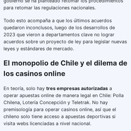
gobierno se ha planteado retomar los procedimientos
para retomar las regulaciones nacionales.
Todo esto acompaña a que los últimos acuerdos
quedaron inconclusos, luego de los desarrollos de
2023 que vieron a departamentos clave no lograr
acuerdos sobre un proyecto de ley para legislar nuevas
leyes y estándares de mercado.
El monopolio de Chile y el dilema de
los casinos online
En teoría, solo hay
tres empresas autorizadas
a
operar apuestas online de manera legal en Chile: Polla
Chilena, Lotería Concepción y Teletrak. No hay
premisología para operar casinos online, así que el
chileno solo tiene acceso a apuestas deportivas si
visita webs licenciadas a nivel nacional.