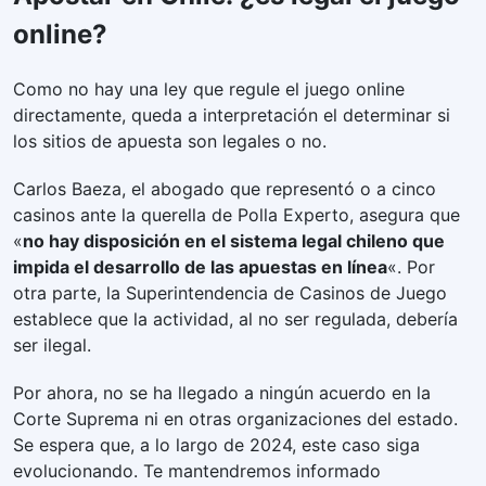
online?
Como no hay una ley que regule el juego online
directamente, queda a interpretación el determinar si
los sitios de apuesta son legales o no.
Carlos Baeza, el abogado que representó o a cinco
casinos ante la querella de Polla Experto, asegura que
«
no hay disposición en el sistema legal chileno que
impida el desarrollo de las apuestas en línea
«. Por
otra parte, la Superintendencia de Casinos de Juego
establece que la actividad, al no ser regulada, debería
ser ilegal.
Por ahora, no se ha llegado a ningún acuerdo en la
Corte Suprema ni en otras organizaciones del estado.
Se espera que, a lo largo de 2024, este caso siga
evolucionando. Te mantendremos informado