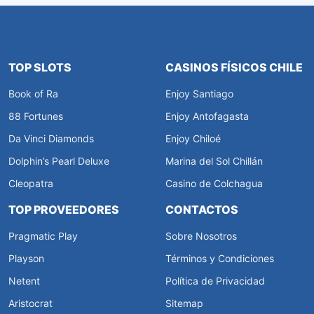
TOP SLOTS
CASINOS FÍSICOS CHILE
Book of Ra
Enjoy Santiago
88 Fortunes
Enjoy Antofagasta
Da Vinci Diamonds
Enjoy Chiloé
Dolphin’s Pearl Deluxe
Marina del Sol Chillán
Cleopatra
Casino de Colchagua
TOP PROVEEDORES
CONTACTOS
Pragmatic Play
Sobre Nosotros
Playson
Términos y Condiciones
Netent
Política de Privacidad
Aristocrat
Sitemap