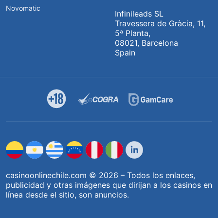
Novomatic
Infinileads SL
Travessera de Gràcia, 11,
5ª Planta,
08021, Barcelona
Spain
casinoonlinechile.com © 2026 – Todos los enlaces,
publicidad y otras imágenes que dirijan a los casinos en
línea desde el sitio, son anuncios.