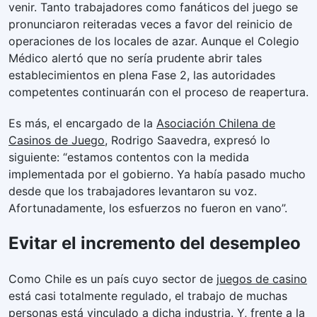
venir. Tanto trabajadores como fanáticos del juego se
pronunciaron reiteradas veces a favor del reinicio de
operaciones de los locales de azar. Aunque el Colegio
Médico alertó que no sería prudente abrir tales
establecimientos en plena Fase 2, las autoridades
competentes continuarán con el proceso de reapertura.
Es más, el encargado de la
Asociación Chilena de
Casinos de Juego
, Rodrigo Saavedra, expresó lo
siguiente: “estamos contentos con la medida
implementada por el gobierno. Ya había pasado mucho
desde que los trabajadores levantaron su voz.
Afortunadamente, los esfuerzos no fueron en vano”.
Evitar el incremento del desempleo
Como Chile es un país cuyo sector de
juegos de casino
está casi totalmente regulado, el trabajo de muchas
personas está vinculado a dicha industria. Y, frente a la