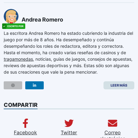
Andrea Romero
La escritora Andrea Romero ha estado cubriendo la industria del
juego por más de 8 años. Ha desempeñado y continúa
desempeñando los roles de redactora, editora y correctora.
Hasta el momento, ha creado varias reseñas de casinos y de
tragamonedas
, noticias, guías de juegos, consejos de apuestas,
reviews de apuestas deportivas y más. Estas sólo son algunas
de sus creaciones que vale la pena mencionar.
LEER MÁS
COMPARTIR
Facebook
Twitter
Correo