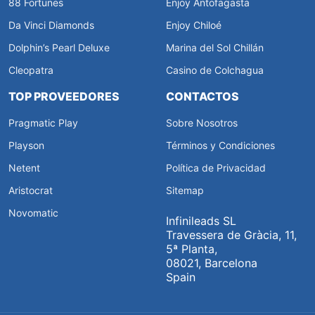
88 Fortunes
Enjoy Antofagasta
Da Vinci Diamonds
Enjoy Chiloé
Dolphin’s Pearl Deluxe
Marina del Sol Chillán
Cleopatra
Casino de Colchagua
TOP PROVEEDORES
CONTACTOS
Pragmatic Play
Sobre Nosotros
Playson
Términos y Condiciones
Netent
Política de Privacidad
Aristocrat
Sitemap
Novomatic
Infinileads SL
Travessera de Gràcia, 11,
5ª Planta,
08021, Barcelona
Spain