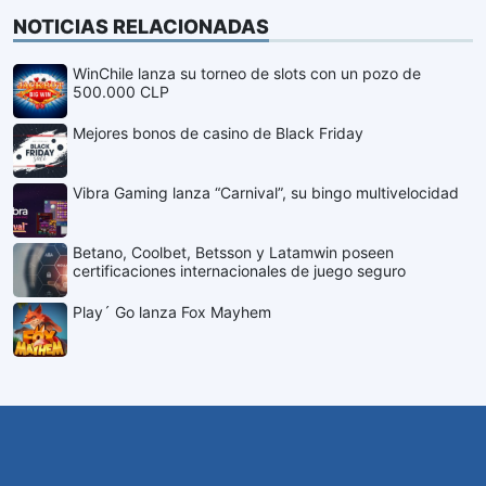
NOTICIAS RELACIONADAS
WinChile lanza su torneo de slots con un pozo de
500.000 CLP
Mejores bonos de casino de Black Friday
Vibra Gaming lanza “Carnival”, su bingo multivelocidad
Betano, Coolbet, Betsson y Latamwin poseen
certificaciones internacionales de juego seguro
Play´ Go lanza Fox Mayhem