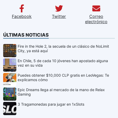
Facebook
Twitter
Correo
electrónico
ÚLTIMAS NOTICIAS
Fire in the Hole 2, la secuela de un clásico de NoLimit
City, ya está aquí
En Chile, 5 de cada 10 jóvenes han apostado alguna
vez en su vida
Puedes obtener $10,000 CLP gratis en LeoVegas: Te
explicamos cómo
Epic Dreams llega al mercado de la mano de Relax
Gaming
3 Tragamonedas para jugar en 1xSlots