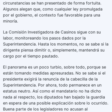
circunstancias se han presentado de forma fortuita.
Algunos alegan que, como cualquier ley promulgada
por el gobierno, el contexto fue favorable para una
minoría.
La Comisión Investigadora de Casinos sigue con su
labor, monitoreando los pasos dados por la
Superintendencia. Hasta los momentos, no se sabe si la
dirigente piensa dimitir o, simplemente, mantendrá su
cargo por el tiempo pautado.
El panorama es un poco turbio, sobre todo, porque se
están tomando medidas apresuradas. No se sabe si el
presidente exigirá la renuncia de la cabecilla de la
Superintendencia. Por ahora, todo permanece en un
estatus neutro. Así como el mandatario no ha dicho
nada al respecto, los diputados han bajado la guardia
en espera de una posible explicación sobre lo ocurrido.
Buena parte de los legisladores no acusan al