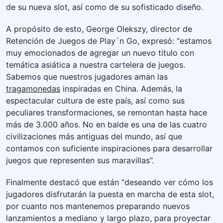
de su nueva slot, así como de su sofisticado diseño.
A propósito de esto, George Olekszy, director de
Retención de Juegos de Play´n Go, expresó: “estamos
muy emocionados de agregar un nuevo título con
temática asiática a nuestra cartelera de juegos.
Sabemos que nuestros jugadores aman las
tragamonedas
inspiradas en China. Además, la
espectacular cultura de este país, así como sus
peculiares transformaciones, se remontan hasta hace
más de 3.000 años. No en balde es una de las cuatro
civilizaciones más antiguas del mundo, así que
contamos con suficiente inspiraciones para desarrollar
juegos que representen sus maravillas”.
Finalmente destacó que están “deseando ver cómo los
jugadores disfrutarán la puesta en marcha de esta slot,
por cuanto nos mantenemos preparando nuevos
lanzamientos a mediano y largo plazo, para proyectar