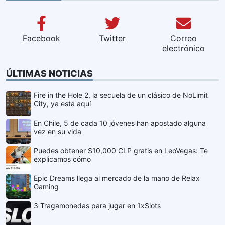
Facebook
Twitter
Correo
electrónico
ÚLTIMAS NOTICIAS
Fire in the Hole 2, la secuela de un clásico de NoLimit
City, ya está aquí
En Chile, 5 de cada 10 jóvenes han apostado alguna
vez en su vida
Puedes obtener $10,000 CLP gratis en LeoVegas: Te
explicamos cómo
Epic Dreams llega al mercado de la mano de Relax
Gaming
3 Tragamonedas para jugar en 1xSlots