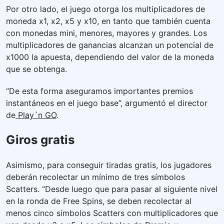
Por otro lado, el juego otorga los multiplicadores de
moneda x1, x2, x5 y x10, en tanto que también cuenta
con monedas mini, menores, mayores y grandes. Los
multiplicadores de ganancias alcanzan un potencial de
x1000 la apuesta, dependiendo del valor de la moneda
que se obtenga.
“De esta forma aseguramos importantes premios
instantáneos en el juego base”, argumentó el director
de
Play´n GO
.
Giros gratis
Asimismo, para conseguir tiradas gratis, los jugadores
deberán recolectar un mínimo de tres símbolos
Scatters. “Desde luego que para pasar al siguiente nivel
en la ronda de Free Spins, se deben recolectar al
menos cinco símbolos Scatters con multiplicadores que