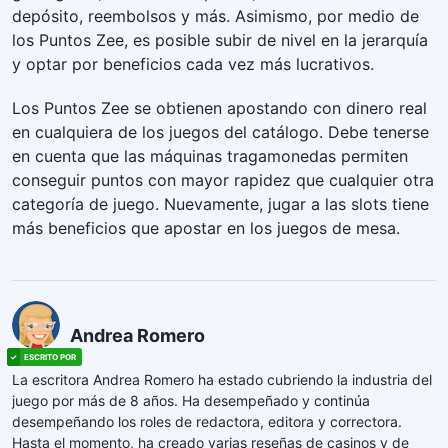
depósito, reembolsos y más. Asimismo, por medio de
los Puntos Zee, es posible subir de nivel en la jerarquía
y optar por beneficios cada vez más lucrativos.
Los Puntos Zee se obtienen apostando con dinero real
en cualquiera de los juegos del catálogo. Debe tenerse
en cuenta que las máquinas tragamonedas permiten
conseguir puntos con mayor rapidez que cualquier otra
categoría de juego. Nuevamente, jugar a las slots tiene
más beneficios que apostar en los juegos de mesa.
Andrea Romero
La escritora Andrea Romero ha estado cubriendo la industria del
juego por más de 8 años. Ha desempeñado y continúa
desempeñando los roles de redactora, editora y correctora.
Hasta el momento, ha creado varias reseñas de casinos y de