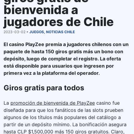
bienvenida a
jugadores de Chile
2023-03-02 •
JUEGOS
,
NOTICIAS CHILE
El casino PlayZee premia a jugadores chilenos con un
paquete de hasta 150 giros gratis más un bono con
depósito, luego de completar el registro. La oferta
está disponible para usuarios que ingresen por
primera vez a la plataforma del operador.
Giros gratis para todos
La
promoción de bienvenida de PlayZee
casino fue
diseñada para que los fanáticos de las slots prueben
algunos de los títulos más populares del catálogo a
partir de un depósito mínimo. La bonificación asegura
hasta CLP $1,500,000 más 150 giros gratuitos. Claro,