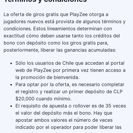
La oferta de giros gratis que PlayZee otorga a
jugadores nuevos está provista de algunos términos y
condiciones. Estos lineamientos determinan con
exactitud cómo deben usarse tanto los créditos del
bono con depósito como los giros gratis para,
posteriormente, liberar las ganancias acumuladas:
Sólo los usuarios de Chile que accedan al portal
web de PlayZee por primera vez tienen acceso a
la promoción de bienvenida.
Para optar por la oferta, es necesario completar
el registro y realizar un primer depósito de CLP
$20,000 cuando mínimo.
El requisito de apuesta o rollover es de 35 veces
el valor del depósito más el bono. Hay que
apostar ambos valores el número de veces
indicado por el operador para poder liberar las