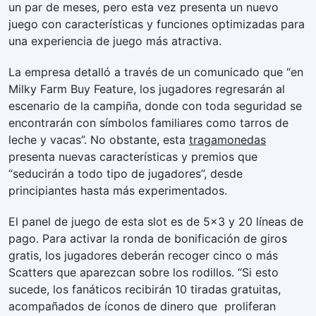
un par de meses, pero esta vez presenta un nuevo
juego con características y funciones optimizadas para
una experiencia de juego más atractiva.
La empresa detalló a través de un comunicado que “en
Milky Farm Buy Feature, los jugadores regresarán al
escenario de la campiña, donde con toda seguridad se
encontrarán con símbolos familiares como tarros de
leche y vacas”. No obstante, esta
tragamonedas
presenta nuevas características y premios que
“seducirán a todo tipo de jugadores”, desde
principiantes hasta más experimentados.
El panel de juego de esta slot es de 5×3 y 20 líneas de
pago. Para activar la ronda de bonificación de giros
gratis, los jugadores deberán recoger cinco o más
Scatters que aparezcan sobre los rodillos. “Si esto
sucede, los fanáticos recibirán 10 tiradas gratuitas,
acompañados de íconos de dinero que proliferan