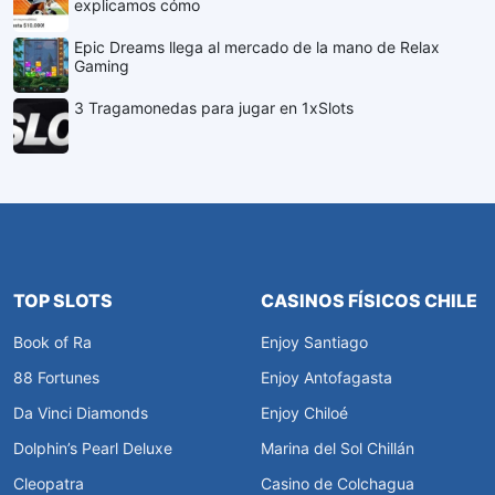
explicamos cómo
Epic Dreams llega al mercado de la mano de Relax
Gaming
3 Tragamonedas para jugar en 1xSlots
TOP SLOTS
CASINOS FÍSICOS CHILE
Book of Ra
Enjoy Santiago
88 Fortunes
Enjoy Antofagasta
Da Vinci Diamonds
Enjoy Chiloé
Dolphin’s Pearl Deluxe
Marina del Sol Chillán
Cleopatra
Casino de Colchagua