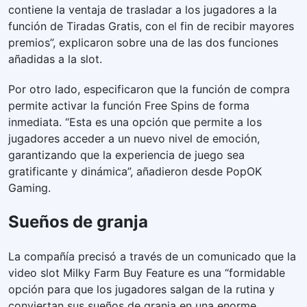
contiene la ventaja de trasladar a los jugadores a la
función de Tiradas Gratis, con el fin de recibir mayores
premios”, explicaron sobre una de las dos funciones
añadidas a la slot.
Por otro lado, especificaron que la función de compra
permite activar la función Free Spins de forma
inmediata. “Esta es una opción que permite a los
jugadores acceder a un nuevo nivel de emoción,
garantizando que la experiencia de juego sea
gratificante y dinámica”, añadieron desde PopOK
Gaming.
Sueños de granja
La compañía precisó a través de un comunicado que la
video slot Milky Farm Buy Feature es una “formidable
opción para que los jugadores salgan de la rutina y
conviertan sus sueños de granja en una enorme