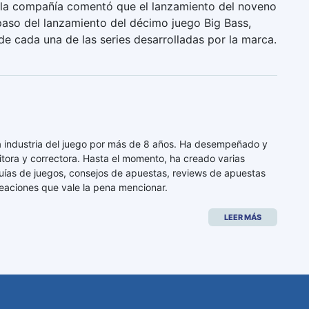
e la compañía comentó que el lanzamiento del noveno
 paso del lanzamiento del décimo juego Big Bass,
e cada una de las series desarrolladas por la marca.
a industria del juego por más de 8 años. Ha desempeñado y
tora y correctora. Hasta el momento, ha creado varias
 guías de juegos, consejos de apuestas, reviews de apuestas
reaciones que vale la pena mencionar.
LEER MÁS