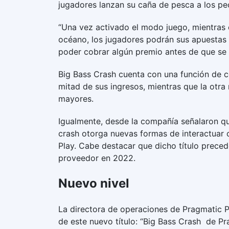
jugadores lanzan su caña de pesca a los pec
“Una vez activado el modo juego, mientras 
océano, los jugadores podrán sus apuestas a
poder cobrar algún premio antes de que se r
Big Bass Crash cuenta con una función de c
mitad de sus ingresos, mientras que la otr
mayores.
Igualmente, desde la compañía señalaron q
crash otorga nuevas formas de interactuar 
Play. Cabe destacar que dicho título prece
proveedor en 2022.
Nuevo nivel
La directora de operaciones de Pragmatic P
de este nuevo título: “Big Bass Crash de Pr