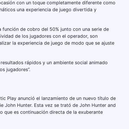
a ocasión con un toque completamente diferente como
anáticos una experiencia de juego divertida y
la función de cobro del 50% junto con una serie de
ividad de los jugadores con el operador, son
alizar la experiencia de juego de modo que se ajuste
 resultados rápidos y un ambiente social animado
os jugadores”.
ic Play anunció el lanzamiento de un nuevo título de
ie John Hunter. Esta vez se trató de John Hunter and
o que es continuación directa de la exuberante