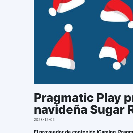
Pragmatic Play p
navideña Sugar
2023-12-05
El proveedor de contenido iGaming, Pragm