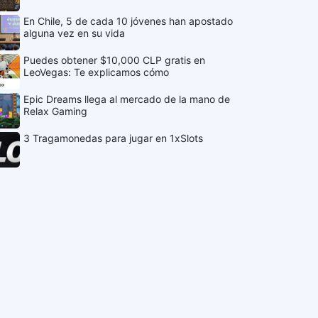
En Chile, 5 de cada 10 jóvenes han apostado
alguna vez en su vida
Puedes obtener $10,000 CLP gratis en
LeoVegas: Te explicamos cómo
Epic Dreams llega al mercado de la mano de
Relax Gaming
3 Tragamonedas para jugar en 1xSlots