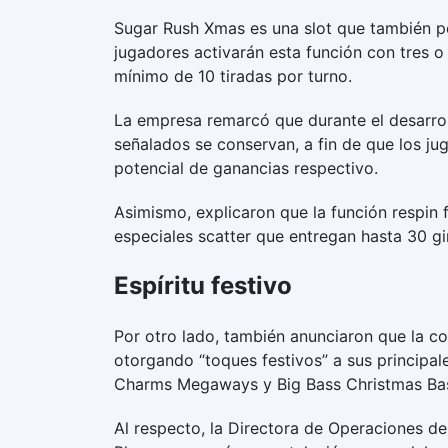
Sugar Rush Xmas es una slot que también p
jugadores activarán esta función con tres o
mínimo de 10 tiradas por turno.
La empresa remarcó que durante el desarroll
señalados se conservan, a fin de que los j
potencial de ganancias respectivo.
Asimismo, explicaron que la función respin 
especiales scatter que entregan hasta 30 gir
Espíritu festivo
Por otro lado, también anunciaron que la c
otorgando “toques festivos” a sus principal
Charms Megaways y Big Bass Christmas Bash
Al respecto, la Directora de Operaciones de