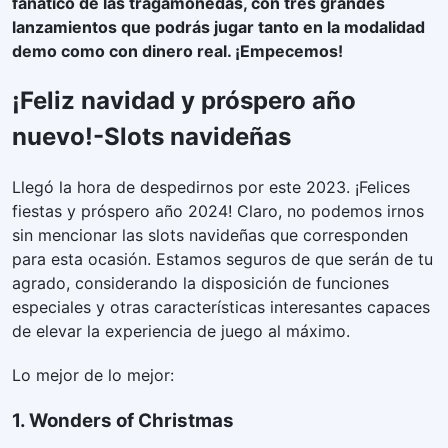
fanático de las tragamonedas, con tres grandes
lanzamientos que podrás jugar tanto en la modalidad
demo como con dinero real. ¡Empecemos!
¡Feliz navidad y próspero año
nuevo!-Slots navideñas
Llegó la hora de despedirnos por este 2023. ¡Felices
fiestas y próspero año 2024! Claro, no podemos irnos
sin mencionar las slots navideñas que corresponden
para esta ocasión. Estamos seguros de que serán de tu
agrado, considerando la disposición de funciones
especiales y otras características interesantes capaces
de elevar la experiencia de juego al máximo.
Lo mejor de lo mejor:
1. Wonders of Christmas