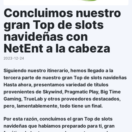
Concluimos nuestro
gran Top de slots
navideñas con
NetEnt a la cabeza
2023-12-24
Siguiendo nuestro itinerario, hemos llegado a la
tercera parte de nuestro gran Top de slots navideñas
Hasta ahora, presentamos variedad de títulos
provenientes de Skywind, Pragmatic Play, Big Time
Gaming, TrueLab y otros proveedores destacados,
pero, lamentablemente, todo tiene un final.
Por esta razón, concluimos el gran Top de slots
navideñas que habíamos preparado para ti, gran