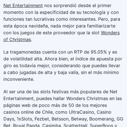
Net Entertainment
nos sorprendió desde el primer
momento con la especificidad de su tecnología y con
funciones tan lucrativas como interesantes. Pero, para
esta época navideña, nada mejor para familiarizarte
con los juegos de este proveedor que la slot
Wonders
of Christmas
.
La tragamonedas cuenta con un RTP de 95.05% y es
de volatilidad alta. Ahora bien, el índice de apuesta por
giro es todavía mejor, considerando que puedes llevar
a cabo jugadas de alta y baja valía, sin el más mínimo
inconveniente.
Al ser una de las slots festivas más populares de Net
Entertainment, puedes hallar Wonders Christmas en las
páginas web de poco más de 50 de los mejores
casinos online de Chile, como UltraCasino, Casino
Days, 1xSlots, Fezbet, Betsson, Betway, Boomerang, GG
Bet, Royal Panda, Casimba, ScatterHall, SuperBoos y