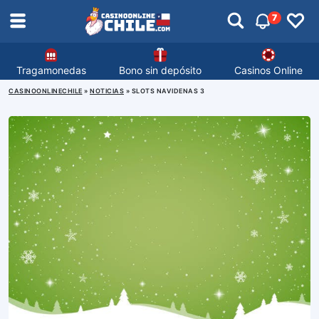
7
Tragamonedas
Bono sin depósito
Casinos Online
CASINOONLINECHILE
»
NOTICIAS
»
SLOTS NAVIDENAS 3