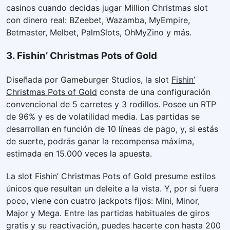
casinos cuando decidas jugar Million Christmas slot
con dinero real: BZeebet, Wazamba, MyEmpire,
Betmaster, Melbet, PalmSlots, OhMyZino y más.
3. Fishin’ Christmas Pots of Gold
Diseñada por Gameburger Studios, la slot
Fishin’
Christmas Pots of Gold
consta de una configuración
convencional de 5 carretes y 3 rodillos. Posee un RTP
de 96% y es de volatilidad media. Las partidas se
desarrollan en función de 10 líneas de pago, y, si estás
de suerte, podrás ganar la recompensa máxima,
estimada en 15.000 veces la apuesta.
La slot Fishin’ Christmas Pots of Gold presume estilos
únicos que resultan un deleite a la vista. Y, por si fuera
poco, viene con cuatro jackpots fijos: Mini, Minor,
Major y Mega. Entre las partidas habituales de giros
gratis y su reactivación, puedes hacerte con hasta 200