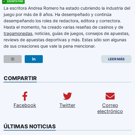
La escritora Andrea Romero ha estado cubriendo la industria del
juego por más de 8 años. Ha desempeñado y continúa
desempeñando los roles de redactora, editora y correctora.
Hasta el momento, ha creado varias reseñas de casinos y de
tragamonedas
, noticias, guías de juegos, consejos de apuestas,
reviews de apuestas deportivas y más. Estas sólo son algunas
de sus creaciones que vale la pena mencionar.
LEER MÁS
COMPARTIR
Facebook
Twitter
Correo
electrónico
ÚLTIMAS NOTICIAS