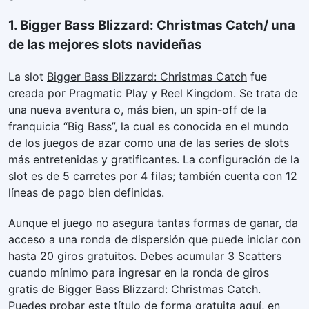
1. Bigger Bass Blizzard: Christmas Catch/ una
de las mejores slots navideñas
La slot
Bigger Bass Blizzard: Christmas Catch
fue
creada por Pragmatic Play y Reel Kingdom. Se trata de
una nueva aventura o, más bien, un spin-off de la
franquicia “Big Bass”, la cual es conocida en el mundo
de los juegos de azar como una de las series de slots
más entretenidas y gratificantes. La configuración de la
slot es de 5 carretes por 4 filas; también cuenta con 12
líneas de pago bien definidas.
Aunque el juego no asegura tantas formas de ganar, da
acceso a una ronda de dispersión que puede iniciar con
hasta 20 giros gratuitos. Debes acumular 3 Scatters
cuando mínimo para ingresar en la ronda de giros
gratis de Bigger Bass Blizzard: Christmas Catch.
Puedes probar este título de forma gratuita aquí, en