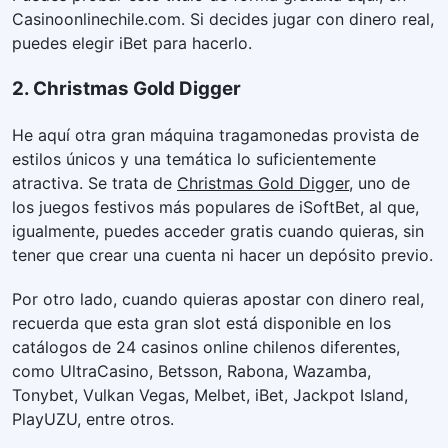
Casinoonlinechile.com. Si decides jugar con dinero real,
puedes elegir iBet para hacerlo.
2. Christmas Gold Digger
He aquí otra gran máquina tragamonedas provista de
estilos únicos y una temática lo suficientemente
atractiva. Se trata de
Christmas Gold Digger
, uno de
los juegos festivos más populares de iSoftBet, al que,
igualmente, puedes acceder gratis cuando quieras, sin
tener que crear una cuenta ni hacer un depósito previo.
Por otro lado, cuando quieras apostar con dinero real,
recuerda que esta gran slot está disponible en los
catálogos de 24 casinos online chilenos diferentes,
como UltraCasino, Betsson, Rabona, Wazamba,
Tonybet, Vulkan Vegas, Melbet, iBet, Jackpot Island,
PlayUZU, entre otros.