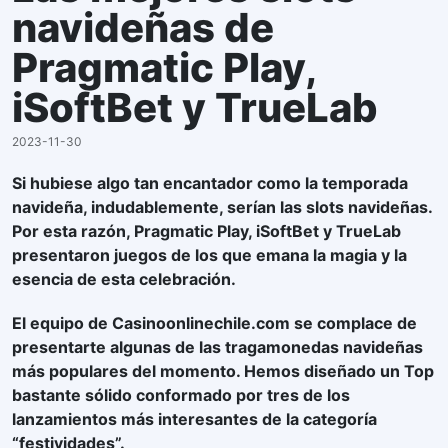
navideñas de
Pragmatic Play,
iSoftBet y TrueLab
2023-11-30
Si hubiese algo tan encantador como la temporada
navideña, indudablemente, serían las slots navideñas.
Por esta razón, Pragmatic Play, iSoftBet y TrueLab
presentaron juegos de los que emana la magia y la
esencia de esta celebración.
El equipo de Casinoonlinechile.com se complace de
presentarte algunas de las tragamonedas navideñas
más populares del momento. Hemos diseñado un Top
bastante sólido conformado por tres de los
lanzamientos más interesantes de la categoría
“festividades”.