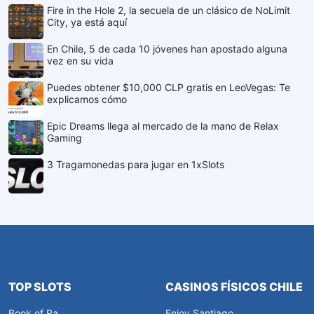
Fire in the Hole 2, la secuela de un clásico de NoLimit
City, ya está aquí
En Chile, 5 de cada 10 jóvenes han apostado alguna
vez en su vida
Puedes obtener $10,000 CLP gratis en LeoVegas: Te
explicamos cómo
Epic Dreams llega al mercado de la mano de Relax
Gaming
3 Tragamonedas para jugar en 1xSlots
TOP SLOTS
CASINOS FÍSICOS CHILE
Book of Ra
Enjoy Santiago