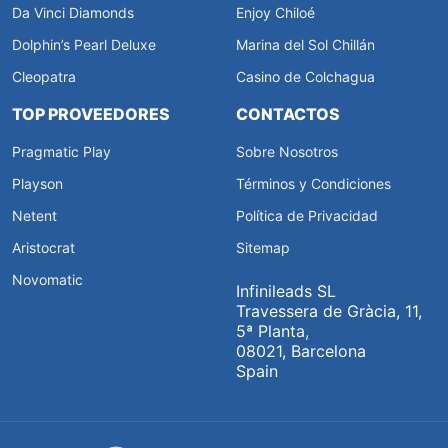
Da Vinci Diamonds
Enjoy Chiloé
Dolphin’s Pearl Deluxe
Marina del Sol Chillán
Cleopatra
Casino de Colchagua
TOP PROVEEDORES
CONTACTOS
Pragmatic Play
Sobre Nosotros
Playson
Términos y Condiciones
Netent
Política de Privacidad
Aristocrat
Sitemap
Novomatic
Infinileads SL
Travessera de Gràcia, 11,
5ª Planta,
08021, Barcelona
Spain