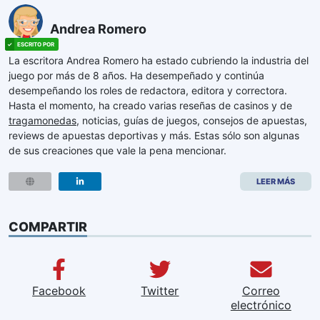
Andrea Romero
La escritora Andrea Romero ha estado cubriendo la industria del
juego por más de 8 años. Ha desempeñado y continúa
desempeñando los roles de redactora, editora y correctora.
Hasta el momento, ha creado varias reseñas de casinos y de
tragamonedas
, noticias, guías de juegos, consejos de apuestas,
reviews de apuestas deportivas y más. Estas sólo son algunas
de sus creaciones que vale la pena mencionar.
LEER MÁS
COMPARTIR
Facebook
Twitter
Correo
electrónico