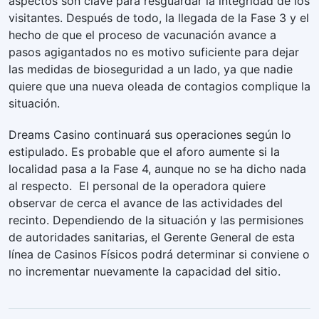
aspectos son clave para resguardar la integridad de los
visitantes. Después de todo, la llegada de la Fase 3 y el
hecho de que el proceso de vacunación avance a
pasos agigantados no es motivo suficiente para dejar
las medidas de bioseguridad a un lado, ya que nadie
quiere que una nueva oleada de contagios complique la
situación.
Dreams Casino continuará sus operaciones según lo
estipulado. Es probable que el aforo aumente si la
localidad pasa a la Fase 4, aunque no se ha dicho nada
al respecto. El personal de la operadora quiere
observar de cerca el avance de las actividades del
recinto. Dependiendo de la situación y las permisiones
de autoridades sanitarias, el Gerente General de esta
línea de Casinos Físicos podrá determinar si conviene o
no incrementar nuevamente la capacidad del sitio.