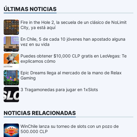
ÚLTIMAS NOTICIAS
Fire in the Hole 2, la secuela de un clásico de NoLimit
City, ya está aquí
En Chile, 5 de cada 10 jóvenes han apostado alguna
vez en su vida
Puedes obtener $10,000 CLP gratis en LeoVegas: Te
explicamos cómo
Epic Dreams llega al mercado de la mano de Relax
Gaming
3 Tragamonedas para jugar en 1xSlots
NOTICIAS RELACIONADAS
WinChile lanza su torneo de slots con un pozo de
500.000 CLP