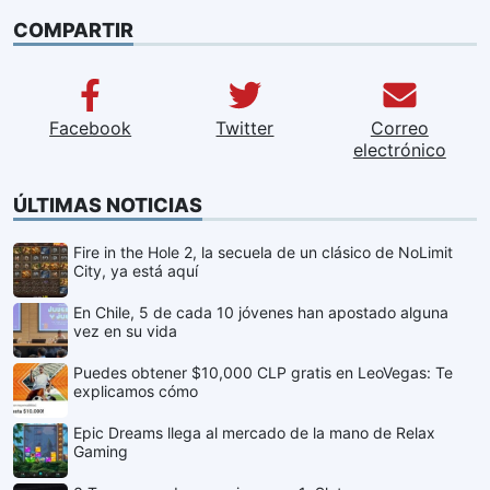
COMPARTIR
Facebook
Twitter
Correo
electrónico
ÚLTIMAS NOTICIAS
Fire in the Hole 2, la secuela de un clásico de NoLimit
City, ya está aquí
En Chile, 5 de cada 10 jóvenes han apostado alguna
vez en su vida
Puedes obtener $10,000 CLP gratis en LeoVegas: Te
explicamos cómo
Epic Dreams llega al mercado de la mano de Relax
Gaming