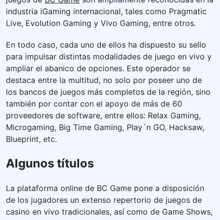
industria iGaming internacional, tales como Pragmatic
Live, Evolution Gaming y Vivo Gaming, entre otros.
En todo caso, cada uno de ellos ha dispuesto su sello
para impulsar distintas modalidades de juego en vivo y
ampliar el abanico de opciones. Este operador se
destaca entre la multitud, no solo por poseer uno de
los bancos de juegos más completos de la región, sino
también por contar con el apoyo de más de 60
proveedores de software, entre ellos: Relax Gaming,
Microgaming, Big Time Gaming, Play´n GO, Hacksaw,
Blueprint, etc.
Algunos títulos
La plataforma online de BC Game pone a disposición
de los jugadores un extenso repertorio de juegos de
casino en vivo tradicionales, así como de Game Shows,