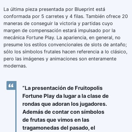
La última pieza presentada por Blueprint está
conformada por 5 carretes y 4 filas. También ofrece 20
maneras de conseguir la victoria y partidas cuyo
margen de compensación estará impulsado por la
mecánica Fortune Play. La apariencia, en general, no
presume los estilos convencionales de slots de antaño;
sólo los símbolos frutales hacen referencia a lo clásico,
pero las imágenes y animaciones son enteramente
modernas.
“La presentación de Fruitopolis
Fortune Play da lugar a la clase de
rondas que adoran los jugadores.
Además de contar con símbolos
de frutas que vimos en las
tragamonedas del pasado, el