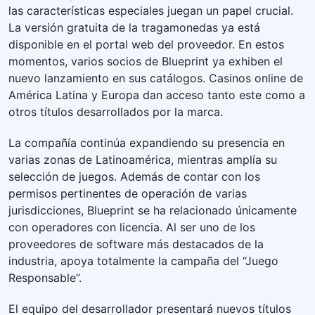
las características especiales juegan un papel crucial.
La versión gratuita de la tragamonedas ya está
disponible en el portal web del proveedor. En estos
momentos, varios socios de Blueprint ya exhiben el
nuevo lanzamiento en sus catálogos. Casinos online de
América Latina y Europa dan acceso tanto este como a
otros títulos desarrollados por la marca.
La compañía continúa expandiendo su presencia en
varias zonas de Latinoamérica, mientras amplía su
selección de juegos. Además de contar con los
permisos pertinentes de operación de varias
jurisdicciones, Blueprint se ha relacionado únicamente
con operadores con licencia. Al ser uno de los
proveedores de software más destacados de la
industria, apoya totalmente la campaña del “Juego
Responsable”.
El equipo del desarrollador presentará nuevos títulos