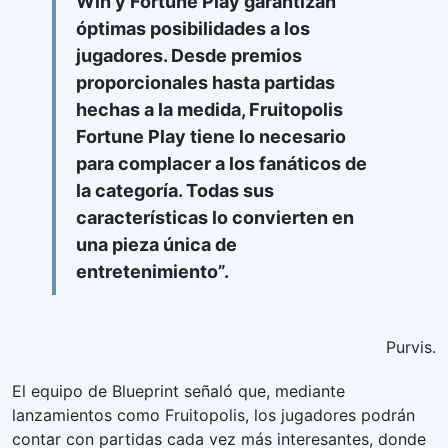
Win y Fortune Play garantizan
óptimas posibilidades a los
jugadores. Desde premios
proporcionales hasta partidas
hechas a la medida, Fruitopolis
Fortune Play tiene lo necesario
para complacer a los fanáticos de
la categoría. Todas sus
características lo convierten en
una pieza única de
entretenimiento”.
Purvis.
El equipo de Blueprint señaló que, mediante
lanzamientos como Fruitopolis, los jugadores podrán
contar con partidas cada vez más interesantes, donde