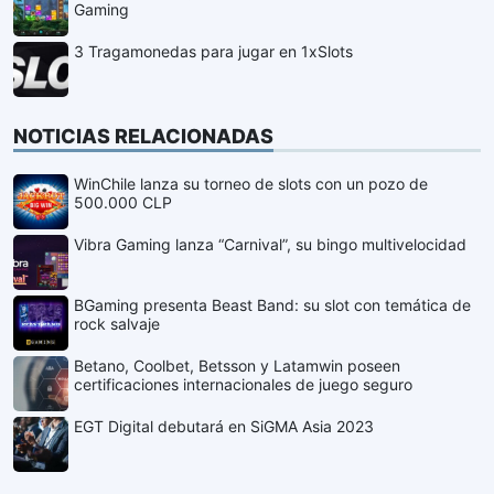
Gaming
3 Tragamonedas para jugar en 1xSlots
NOTICIAS RELACIONADAS
WinChile lanza su torneo de slots con un pozo de
500.000 CLP
Vibra Gaming lanza “Carnival”, su bingo multivelocidad
BGaming presenta Beast Band: su slot con temática de
rock salvaje
Betano, Coolbet, Betsson y Latamwin poseen
certificaciones internacionales de juego seguro
EGT Digital debutará en SiGMA Asia 2023