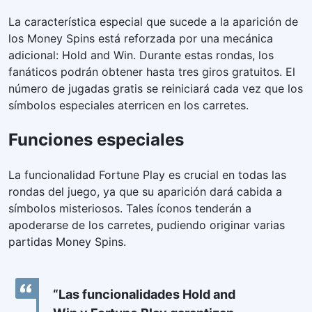
La característica especial que sucede a la aparición de
los Money Spins está reforzada por una mecánica
adicional: Hold and Win. Durante estas rondas, los
fanáticos podrán obtener hasta tres giros gratuitos. El
número de jugadas gratis se reiniciará cada vez que los
símbolos especiales aterricen en los carretes.
Funciones especiales
La funcionalidad Fortune Play es crucial en todas las
rondas del juego, ya que su aparición dará cabida a
símbolos misteriosos. Tales íconos tenderán a
apoderarse de los carretes, pudiendo originar varias
partidas Money Spins.
“Las funcionalidades Hold and