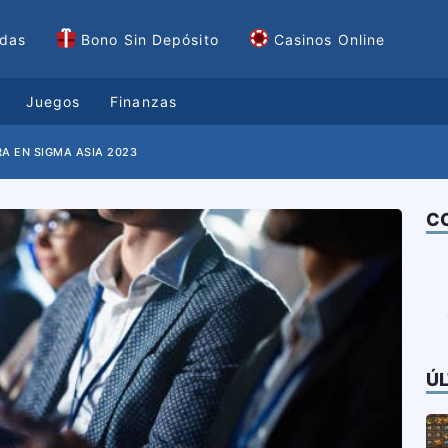
das
Bono Sin Depósito
Casinos Online
Juegos
Finanzas
RA EN SIGMA ASIA 2023
C
ÚL