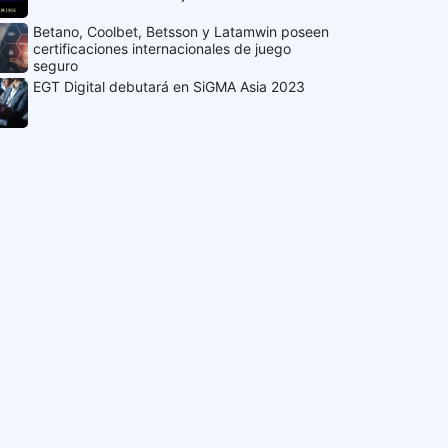
Betano, Coolbet, Betsson y Latamwin poseen
certificaciones internacionales de juego
seguro
EGT Digital debutará en SiGMA Asia 2023