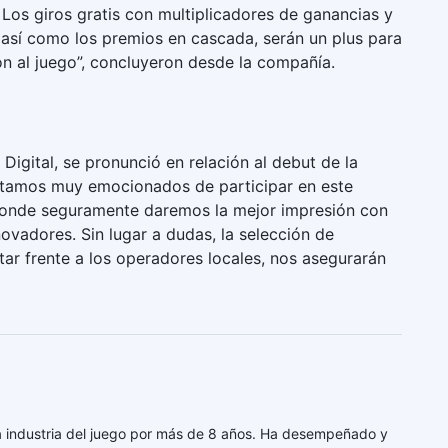
Los giros gratis con multiplicadores de ganancias y
, así como los premios en cascada, serán un plus para
ón al juego”, concluyeron desde la compañía.
igital, se pronunció en relación al debut de la
Estamos muy emocionados de participar en este
 donde seguramente daremos la mejor impresión con
ovadores. Sin lugar a dudas, la selección de
r frente a los operadores locales, nos asegurarán
a industria del juego por más de 8 años. Ha desempeñado y