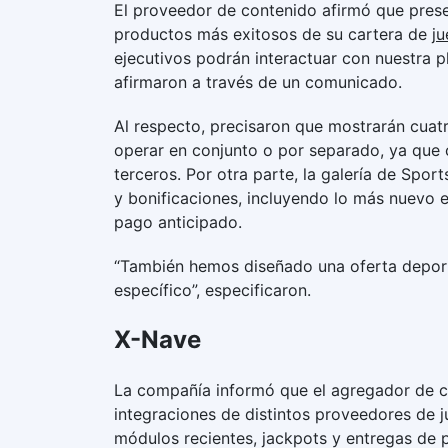
El proveedor de contenido afirmó que prese
productos más exitosos de su cartera de
ju
ejecutivos podrán interactuar con nuestra 
afirmaron a través de un comunicado.
Al respecto, precisaron que mostrarán cuatr
operar en conjunto o por separado, ya que c
terceros. Por otra parte, la galería de Spo
y bonificaciones, incluyendo lo más nuevo 
pago anticipado.
“También hemos diseñado una oferta deport
específico”, especificaron.
X-Nave
La compañía informó que el agregador de 
integraciones de distintos proveedores de j
módulos recientes, jackpots y entregas de 