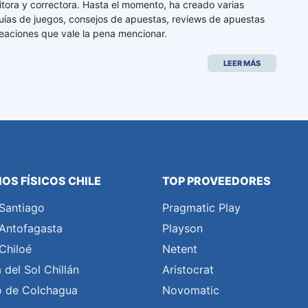
tora y correctora. Hasta el momento, ha creado varias
 guías de juegos, consejos de apuestas, reviews de apuestas
reaciones que vale la pena mencionar.
LEER MÁS
OS FÍSICOS CHILE
TOP PROVEEDORES
Santiago
Pragmatic Play
 Antofagasta
Playson
Chiloé
Netent
 del Sol Chillán
Aristocrat
o de Colchagua
Novomatic