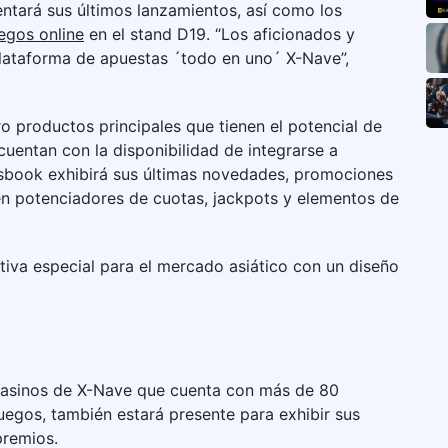
ntará sus últimos lanzamientos, así como los
egos online
en el stand D19. “Los aficionados y
plataforma de apuestas ´todo en uno´ X-Nave”,
o productos principales que tienen el potencial de
uentan con la disponibilidad de integrarse a
rtsbook exhibirá sus últimas novedades, promociones
en potenciadores de cuotas, jackpots y elementos de
iva especial para el mercado asiático con un diseño
casinos de X-Nave que cuenta con más de 80
uegos, también estará presente para exhibir sus
premios.