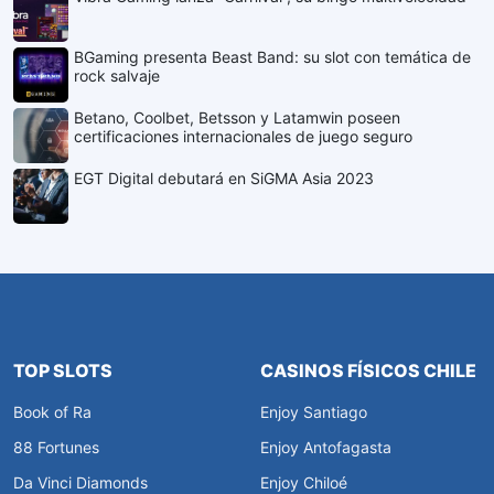
BGaming presenta Beast Band: su slot con temática de
rock salvaje
Betano, Coolbet, Betsson y Latamwin poseen
certificaciones internacionales de juego seguro
EGT Digital debutará en SiGMA Asia 2023
TOP SLOTS
CASINOS FÍSICOS CHILE
Book of Ra
Enjoy Santiago
88 Fortunes
Enjoy Antofagasta
Da Vinci Diamonds
Enjoy Chiloé