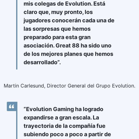
mis colegas de Evolution. Está
claro que, muy pronto, los
jugadores conocerán cada una de
las sorpresas que hemos
preparado para esta gran
asociación. Great 88 ha sido uno
de los mejores planes que hemos
desarrollado”.
Martin Carlesund, Director General del Grupo Evolution.
“Evolution Gaming ha logrado
expandirse a gran escala. La
trayectoria de la compañía fue
subiendo poco a poco a partir de