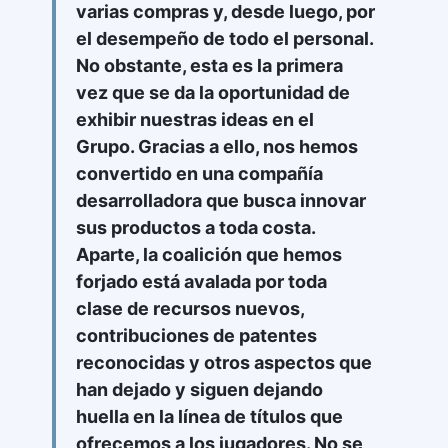
varias compras y, desde luego, por
el desempeño de todo el personal.
No obstante, esta es la primera
vez que se da la oportunidad de
exhibir nuestras ideas en el
Grupo. Gracias a ello, nos hemos
convertido en una compañía
desarrolladora que busca innovar
sus productos a toda costa.
Aparte, la coalición que hemos
forjado está avalada por toda
clase de recursos nuevos,
contribuciones de patentes
reconocidas y otros aspectos que
han dejado y siguen dejando
huella en la línea de títulos que
ofrecemos a los jugadores. No se