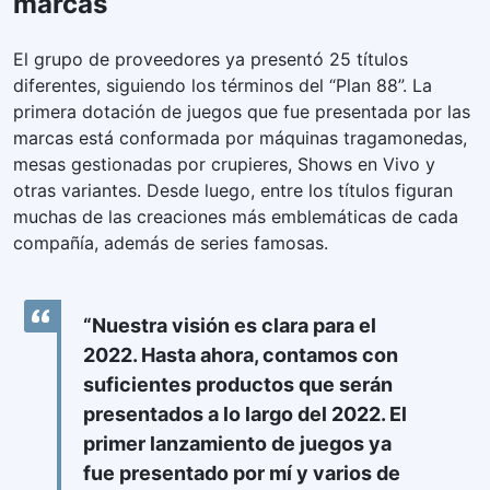
marcas
El grupo de proveedores ya presentó 25 títulos
diferentes, siguiendo los términos del “Plan 88”. La
primera dotación de juegos que fue presentada por las
marcas está conformada por máquinas tragamonedas,
mesas gestionadas por crupieres, Shows en Vivo y
otras variantes. Desde luego, entre los títulos figuran
muchas de las creaciones más emblemáticas de cada
compañía, además de series famosas.
“Nuestra visión es clara para el
2022. Hasta ahora, contamos con
suficientes productos que serán
presentados a lo largo del 2022. El
primer lanzamiento de juegos ya
fue presentado por mí y varios de