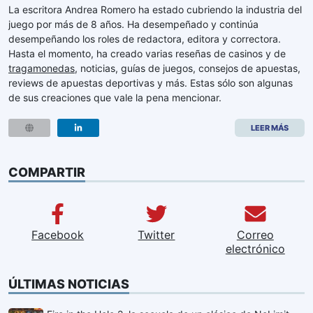
La escritora Andrea Romero ha estado cubriendo la industria del
juego por más de 8 años. Ha desempeñado y continúa
desempeñando los roles de redactora, editora y correctora.
Hasta el momento, ha creado varias reseñas de casinos y de
tragamonedas
, noticias, guías de juegos, consejos de apuestas,
reviews de apuestas deportivas y más. Estas sólo son algunas
de sus creaciones que vale la pena mencionar.
LEER MÁS
COMPARTIR
Facebook
Twitter
Correo
electrónico
ÚLTIMAS NOTICIAS