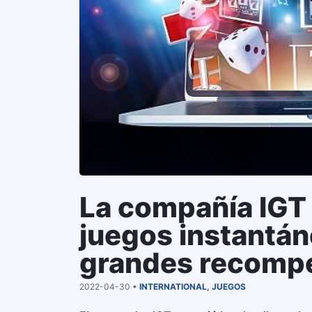
La compañía IGT
juegos instantán
grandes recomp
2022-04-30 •
INTERNATIONAL
,
JUEGOS