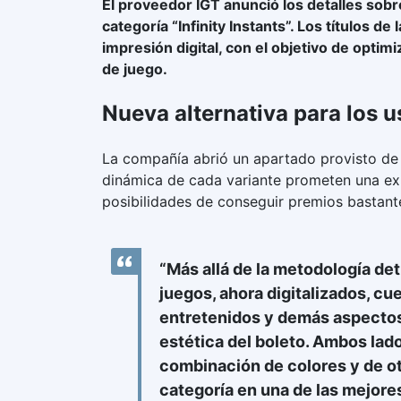
El proveedor IGT anunció los detalles sobre
categoría “Infinity Instants”. Los títulos d
impresión digital, con el objetivo de optim
de juego.
Nueva alternativa para los u
La compañía abrió un apartado provisto de t
dinámica de cada variante prometen una expe
posibilidades de conseguir premios bastante
“Más allá de la metodología det
juegos, ahora digitalizados, c
entretenidos y demás aspecto
estética del boleto. Ambos lado
combinación de colores y de ot
categoría en una de las mejores