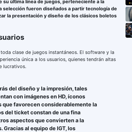
 su última línea de juegos, perteneciente a la
e la selección fueron diseñados a partir tecnología de
izar la presentación y diseño de los clásicos boletos
suarios
oda clase de juegos instantáneos. El software y la
riencia única a los usuarios, quienes tendrán altas
 lucrativos.
rás del diseño y la impresión, tales
uentan con imágenes en HD, íconos
s que favorecen considerablemente la
s del ticket constan de una fina
ros aspectos que convierten a la
. Gracias al equipo de IGT, los