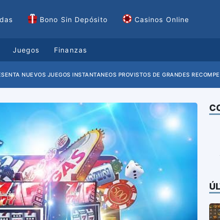
das
Bono Sin Depósito
Casinos Online
Juegos
Finanzas
RESENTA NUEVOS JUEGOS INSTANTANEOS PROVISTOS DE GRANDES RECOMP
C
ÚL