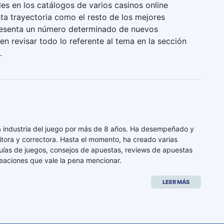
es en los catálogos de varios casinos online
ta trayectoria como el resto de los mejores
resenta un número determinado de nuevos
n revisar todo lo referente al tema en la sección
.
a industria del juego por más de 8 años. Ha desempeñado y
tora y correctora. Hasta el momento, ha creado varias
 guías de juegos, consejos de apuestas, reviews de apuestas
reaciones que vale la pena mencionar.
LEER MÁS