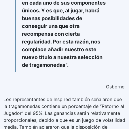
en cada uno de sus componentes
únicos. Y es que, al jugar, habrá
buenas posibilidades de
conseguir una que otra
recompensa con cierta
regularidad. Por esta razón, nos
complace añadir nuestro este
nuevo título a nuestra selección
de tragamonedas”.
Osborne.
Los representantes de Inspired también señalaron que
la tragamonedas contiene un porcentaje de “Retorno al
Jugador” del 95%. Las ganancias serán relativamente
proporcionales, debido a que es un juego de volatilidad
media. También aclararon que la disposición de