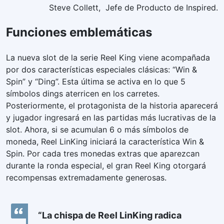
Steve Collett, Jefe de Producto de Inspired.
Funciones emblemáticas
La nueva slot de la serie Reel King viene acompañada
por dos características especiales clásicas: “Win &
Spin” y “Ding”. Esta última se activa en lo que 5
símbolos dings aterricen en los carretes.
Posteriormente, el protagonista de la historia aparecerá
y jugador ingresará en las partidas más lucrativas de la
slot. Ahora, si se acumulan 6 o más símbolos de
moneda, Reel LinKing iniciará la característica Win &
Spin. Por cada tres monedas extras que aparezcan
durante la ronda especial, el gran Reel King otorgará
recompensas extremadamente generosas.
“La chispa de Reel LinKing radica