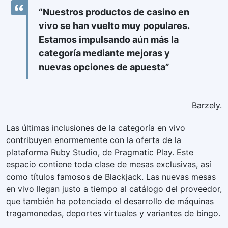
“Nuestros productos de casino en
vivo se han vuelto muy populares.
Estamos impulsando aún más la
categoría mediante mejoras y
nuevas opciones de apuesta”
Barzely.
Las últimas inclusiones de la categoría en vivo
contribuyen enormemente con la oferta de la
plataforma Ruby Studio, de Pragmatic Play. Este
espacio contiene toda clase de mesas exclusivas, así
como títulos famosos de Blackjack. Las nuevas mesas
en vivo llegan justo a tiempo al catálogo del proveedor,
que también ha potenciado el desarrollo de máquinas
tragamonedas, deportes virtuales y variantes de bingo.