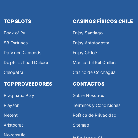
TOP SLOTS
CASINOS FÍSICOS CHILE
Book of Ra
Enjoy Santiago
88 Fortunes
Enjoy Antofagasta
Da Vinci Diamonds
Enjoy Chiloé
Dolphin’s Pearl Deluxe
Marina del Sol Chillán
Cleopatra
Casino de Colchagua
TOP PROVEEDORES
CONTACTOS
Pragmatic Play
Sobre Nosotros
Playson
Términos y Condiciones
Netent
Política de Privacidad
Aristocrat
Sitemap
Novomatic