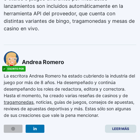
lanzamientos son incluidos automáticamente en la
herramienta API del proveedor, que cuenta con
distintas variantes de bingo, tragamonedas y mesas de
casino en vivo.
Andrea Romero
La escritora Andrea Romero ha estado cubriendo la industria del
juego por más de 8 años. Ha desempeñado y continúa
desempeñando los roles de redactora, editora y correctora.
Hasta el momento, ha creado varias reseñas de casinos y de
tragamonedas
, noticias, guías de juegos, consejos de apuestas,
reviews de apuestas deportivas y más. Estas sólo son algunas
de sus creaciones que vale la pena mencionar.
LEER MÁS