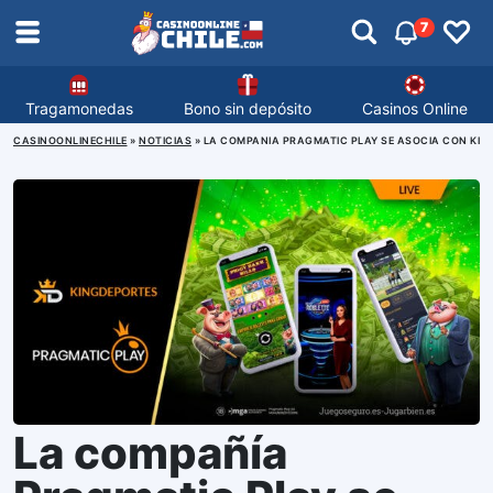
7
Tragamonedas
Bono sin depósito
Casinos Online
CASINOONLINECHILE
»
NOTICIAS
»
LA COMPANIA PRAGMATIC PLAY SE ASOCIA CON KIN
La compañía