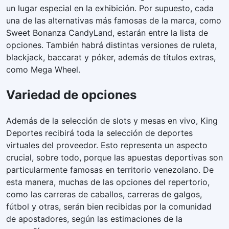
un lugar especial en la exhibición. Por supuesto, cada
una de las alternativas más famosas de la marca, como
Sweet Bonanza CandyLand, estarán entre la lista de
opciones. También habrá distintas versiones de ruleta,
blackjack, baccarat y póker, además de títulos extras,
como Mega Wheel.
Variedad de opciones
Además de la selección de slots y mesas en vivo, King
Deportes recibirá toda la selección de deportes
virtuales del proveedor. Esto representa un aspecto
crucial, sobre todo, porque las apuestas deportivas son
particularmente famosas en territorio venezolano. De
esta manera, muchas de las opciones del repertorio,
como las carreras de caballos, carreras de galgos,
fútbol y otras, serán bien recibidas por la comunidad
de apostadores, según las estimaciones de la