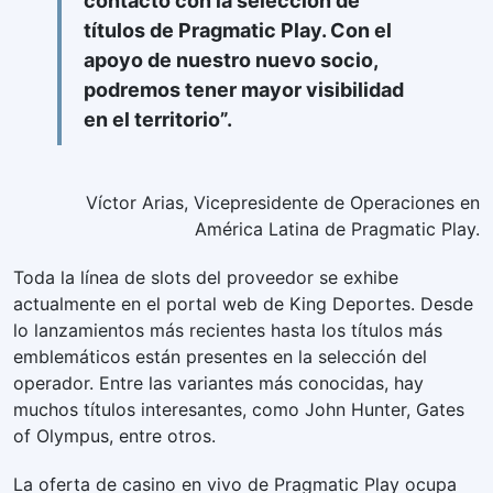
contacto con la selección de
títulos de Pragmatic Play. Con el
apoyo de nuestro nuevo socio,
podremos tener mayor visibilidad
en el territorio”.
Víctor Arias, Vicepresidente de Operaciones en
América Latina de Pragmatic Play.
Toda la línea de slots del proveedor se exhibe
actualmente en el portal web de King Deportes. Desde
lo lanzamientos más recientes hasta los títulos más
emblemáticos están presentes en la selección del
operador. Entre las variantes más conocidas, hay
muchos títulos interesantes, como John Hunter, Gates
of Olympus, entre otros.
La oferta de casino en vivo de Pragmatic Play ocupa