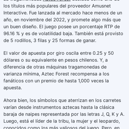
los títulos más populares del proveedor Amusnet
Interactive. Fue lanzada al mercado hace menos de un
año, en noviembre del 2022, y promete algo más que
un buen diseño. El juego posee un porcentaje RTP de
96.16 % y es de volatilidad baja. También está provisto
de 5 rodillos, 3 filas y 25 formas de ganar.
El valor de apuesta por giro oscila entre 0.25 y 50
dólares o su equivalente en pesos chilenos. Y, a
diferencia de otras máquinas tragamonedas de
varianza mínima, Aztec Forest recompensa a los
fanáticos con un premio de hasta 1,000 veces la
apuesta.
Ahora bien, los símbolos que aterrizan en los carretes
varían desde instrumentos aztecas hasta la clásica
baraja de naipes representada por las letras J, Q, K y A.
Luego, está el líder de la tribu, la mujer y el leopardo,
conocidos como los más valiosos del juego. Pero, en