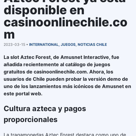
disponible en
casinoonlinechile.co
m
2023-03-15 •
INTERNATIONAL
,
JUEGOS
,
NOTICIAS CHILE
La slot Aztec Forest, de Amusnet Interactive, fue
añadida recientemente al catálogo de juegos
gratuitos de casinoonlinechile.com. Ahora, los
usuarios de Chile pueden probar la versión demo de
uno de los lanzamientos más icónicos de Amusnet en
este portal web.
Cultura azteca y pagos
proporcionales
La tragamonedas
Aztec Forest
destaca como uno de