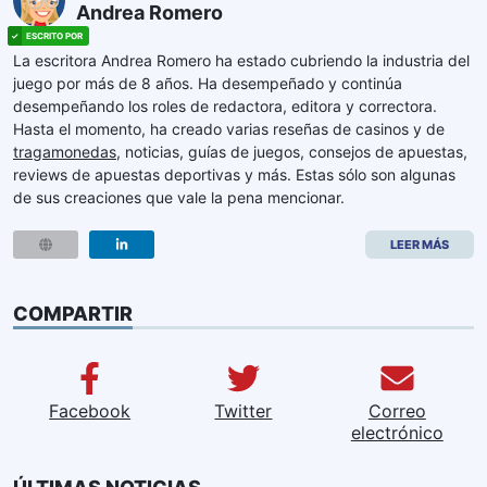
Andrea Romero
La escritora Andrea Romero ha estado cubriendo la industria del
juego por más de 8 años. Ha desempeñado y continúa
desempeñando los roles de redactora, editora y correctora.
Hasta el momento, ha creado varias reseñas de casinos y de
tragamonedas
, noticias, guías de juegos, consejos de apuestas,
reviews de apuestas deportivas y más. Estas sólo son algunas
de sus creaciones que vale la pena mencionar.
LEER MÁS
COMPARTIR
Facebook
Twitter
Correo
electrónico