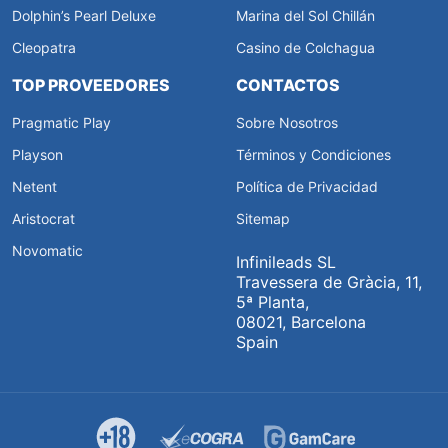
Dolphin’s Pearl Deluxe
Marina del Sol Chillán
Cleopatra
Casino de Colchagua
TOP PROVEEDORES
CONTACTOS
Pragmatic Play
Sobre Nosotros
Playson
Términos y Condiciones
Netent
Política de Privacidad
Aristocrat
Sitemap
Novomatic
Infinileads SL
Travessera de Gràcia, 11,
5ª Planta,
08021, Barcelona
Spain