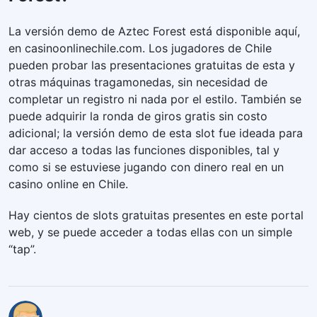
La versión demo de Aztec Forest está disponible aquí,
en casinoonlinechile.com. Los jugadores de Chile
pueden probar las presentaciones gratuitas de esta y
otras máquinas tragamonedas, sin necesidad de
completar un registro ni nada por el estilo. También se
puede adquirir la ronda de giros gratis sin costo
adicional; la versión demo de esta slot fue ideada para
dar acceso a todas las funciones disponibles, tal y
como si se estuviese jugando con dinero real en un
casino online en Chile.
Hay cientos de slots gratuitas presentes en este portal
web, y se puede acceder a todas ellas con un simple
“tap”.