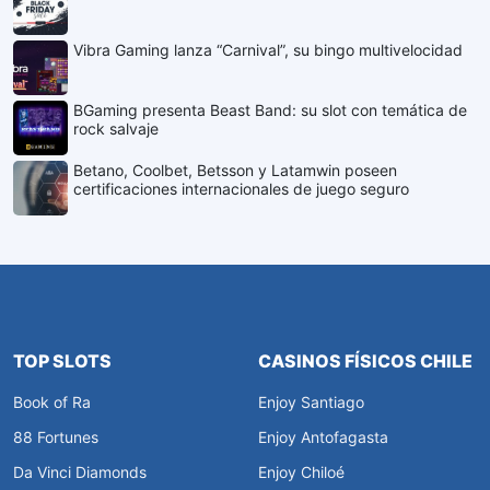
Vibra Gaming lanza “Carnival”, su bingo multivelocidad
BGaming presenta Beast Band: su slot con temática de
rock salvaje
Betano, Coolbet, Betsson y Latamwin poseen
certificaciones internacionales de juego seguro
TOP SLOTS
CASINOS FÍSICOS CHILE
Book of Ra
Enjoy Santiago
88 Fortunes
Enjoy Antofagasta
Da Vinci Diamonds
Enjoy Chiloé