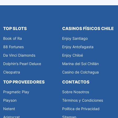
TOP SLOTS
CASINOS FÍSICOS CHILE
Book of Ra
Enjoy Santiago
88 Fortunes
Enjoy Antofagasta
Da Vinci Diamonds
Enjoy Chiloé
Dolphin’s Pearl Deluxe
Marina del Sol Chillán
Cleopatra
Casino de Colchagua
TOP PROVEEDORES
CONTACTOS
Pragmatic Play
Sobre Nosotros
Playson
Términos y Condiciones
Netent
Política de Privacidad
Aristocrat
Sitemap