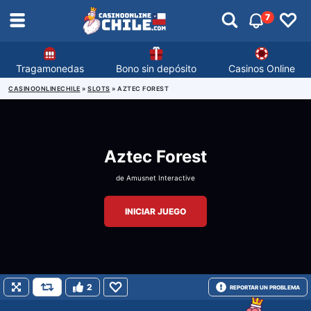
7
Tragamonedas
Bono sin depósito
Casinos Online
CASINOONLINECHILE
»
SLOTS
»
AZTEC FOREST
Aztec Forest
de
Amusnet Interactive
INICIAR JUEGO
2
REPORTAR UN PROBLEMA