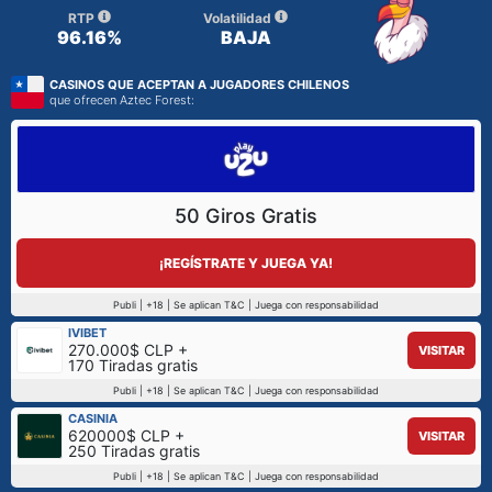
RTP
Volatilidad
96.16%
BAJA
CASINOS QUE ACEPTAN A JUGADORES CHILENOS
que ofrecen Aztec Forest:
50 Giros Gratis
¡REGÍSTRATE Y JUEGA YA!
Publi | +18 | Se aplican T&C | Juega con responsabilidad
IVIBET
270.000$ CLP +
VISITAR
170 Tiradas gratis
Publi | +18 | Se aplican T&C | Juega con responsabilidad
CASINIA
620000$ CLP +
VISITAR
250 Tiradas gratis
Publi | +18 | Se aplican T&C | Juega con responsabilidad