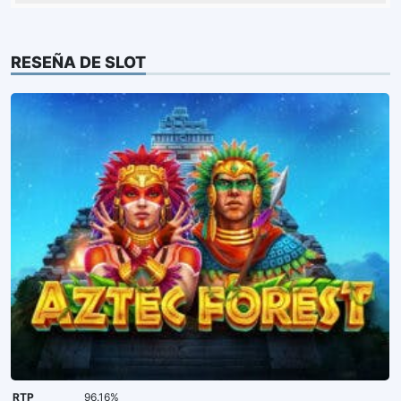
RESEÑA DE SLOT
RTP
96.16%