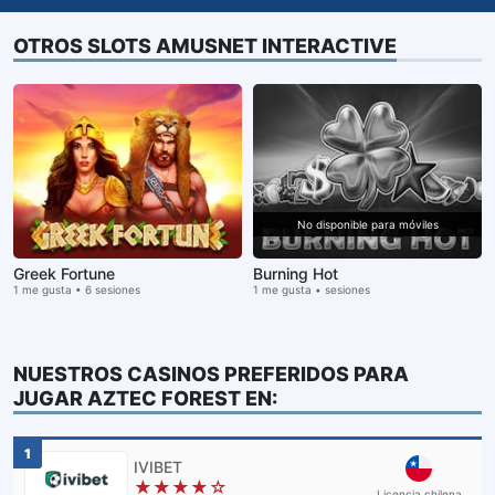
OTROS SLOTS AMUSNET INTERACTIVE
Greek Fortune
Burning Hot
1 me gusta • 6 sesiones
1 me gusta • sesiones
NUESTROS CASINOS PREFERIDOS PARA
JUGAR
AZTEC FOREST
EN:
1
★★★★☆
Licencia chilena