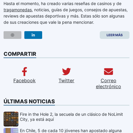
Hasta el momento, ha creado varias reseñas de casinos y de
tragamonedas
, noticias, guías de juegos, consejos de apuestas,
reviews de apuestas deportivas y más. Estas sólo son algunas
de sus creaciones que vale la pena mencionar.
LEER MÁS
COMPARTIR
Facebook
Twitter
Correo
electrónico
ÚLTIMAS NOTICIAS
Fire in the Hole 2, la secuela de un clásico de NoLimit
City, ya está aquí
En Chile, 5 de cada 10 jóvenes han apostado alguna