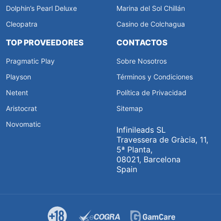
Dolphin’s Pearl Deluxe
Marina del Sol Chillán
Cleopatra
Casino de Colchagua
TOP PROVEEDORES
CONTACTOS
Pragmatic Play
Sobre Nosotros
Playson
Términos y Condiciones
Netent
Política de Privacidad
Aristocrat
Sitemap
Novomatic
Infinileads SL
Travessera de Gràcia, 11,
5ª Planta,
08021, Barcelona
Spain