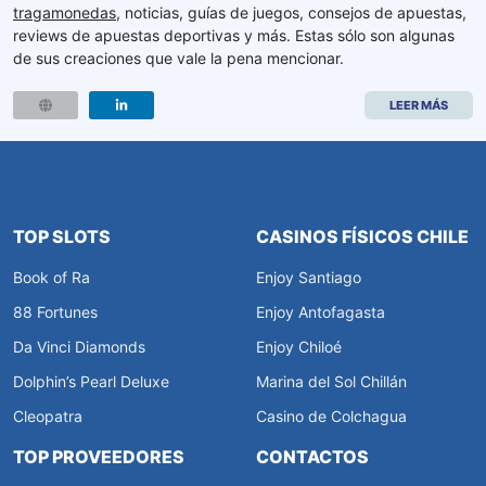
tragamonedas
, noticias, guías de juegos, consejos de apuestas,
reviews de apuestas deportivas y más. Estas sólo son algunas
de sus creaciones que vale la pena mencionar.
LEER MÁS
TOP SLOTS
CASINOS FÍSICOS CHILE
Book of Ra
Enjoy Santiago
88 Fortunes
Enjoy Antofagasta
Da Vinci Diamonds
Enjoy Chiloé
Dolphin’s Pearl Deluxe
Marina del Sol Chillán
Cleopatra
Casino de Colchagua
TOP PROVEEDORES
CONTACTOS