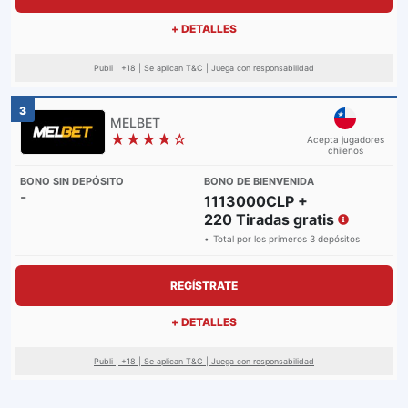
+ DETALLES
Publi | +18 | Se aplican T&C | Juega con responsabilidad
3
★★★★☆
Acepta jugadores
chilenos
-
1113000CLP +
220 Tiradas gratis
Total por los primeros 3 depósitos
REGÍSTRATE
+ DETALLES
Publi | +18 | Se aplican T&C | Juega con responsabilidad