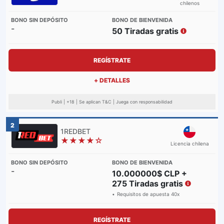
chilenos
-
50 Tiradas gratis
REGÍSTRATE
+ DETALLES
Publi | +18 | Se aplican T&C | Juega con responsabilidad
2
★★★★☆
Licencia chilena
-
10.000000$ CLP +
275 Tiradas gratis
Requisitos de apuesta 40x
REGÍSTRATE