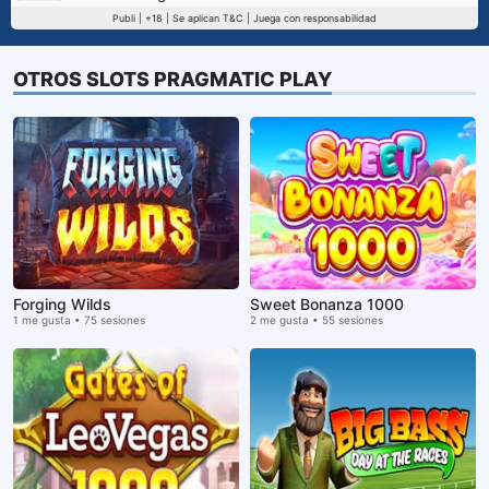
Publi | +18 | Se aplican T&C | Juega con responsabilidad
OTROS SLOTS PRAGMATIC PLAY
Forging Wilds
Sweet Bonanza 1000
1 me gusta • 75 sesiones
2 me gusta • 55 sesiones