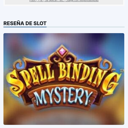
Publi | +18 | Se aplican T&C | Juega con responsabilidad
RESEÑA DE SLOT