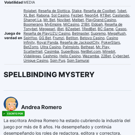
Volatilidad
MEDIA
Rojabet
,
Reseña de Slottica
,
Stake
,
Reseña de Coolbet
,
1xbet
,
XL Bet
,
Rabona
,
Sol Casino
,
Fezbet
,
Neon54
,
RTBet
,
Casilando
,
Shangri La
,
Mr. Bet
,
Novibet
,
Melbet
,
PlayGrand Casino
,
Boomerang
,
MyEmpire
,
MiCasino
,
21Bit
,
Eldoah
,
Reseña de
Tonybet
,
Megapari
,
iBet
,
BZeebet
,
1RedBet
,
BC Game
,
Casoo
,
Juega de
Reseña de PlayUZU Casino
,
Betmaster
,
Supremo
,
MegaRush
,
verdad en
SpinYoo
,
GG Bet
,
Frumzi
,
Betiton
,
Betovo Casino
,
Casino
Infinity
,
Royal Panda
,
Reseña de JackpotCity
,
PokerStars
,
BetZorro
,
Ultra Casino
,
Palmslots
,
Betheat
,
Mr. Play
,
ScatterHall
,
Casimba
,
SuperBoss
,
NetBet.com
,
Minebit
,
VidaVegas
,
Cashmio
,
Hello Casino
,
Wazamba
,
22Bet
,
Cyber.bet
,
Unique Casino
,
Spin Pug
,
Spin Samurai
SPELLBINDING MYSTERY
Andrea Romero
La escritora Andrea Romero ha estado cubriendo la industria del
juego por más de 8 años. Ha desempeñado y continúa
desempeñando los roles de redactora, editora y correctora.