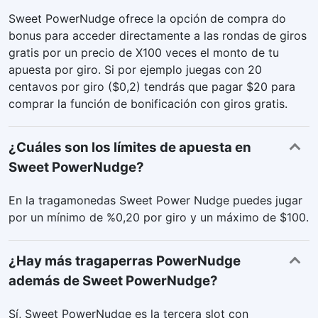
Sweet PowerNudge ofrece la opción de compra do
bonus para acceder directamente a las rondas de giros
gratis por un precio de X100 veces el monto de tu
apuesta por giro. Si por ejemplo juegas con 20
centavos por giro ($0,2) tendrás que pagar $20 para
comprar la función de bonificación con giros gratis.
¿Cuáles son los límites de apuesta en
Sweet PowerNudge?
En la tragamonedas Sweet Power Nudge puedes jugar
por un mínimo de %0,20 por giro y un máximo de $100.
¿Hay más tragaperras PowerNudge
además de Sweet PowerNudge?
Sí, Sweet PowerNudge es la tercera slot con