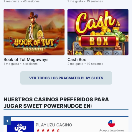
2 me gusta • 43 sesiones
1 me gusta • 15 sesiones
Book of Tut Megaways
Cash Box
1 me gusta • 4 sesiones
2 me gusta • 19 sesiones
VER TODOS LOS PRAGMATIC PLAY SLOTS
NUESTROS CASINOS PREFERIDOS PARA
JUGAR
SWEET POWERNUDGE
EN:
1
★★★★☆
Acepta jugadores