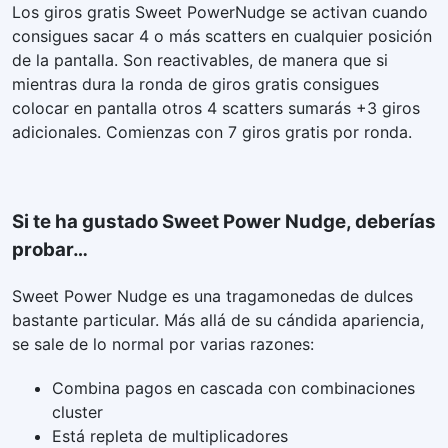
Los giros gratis Sweet PowerNudge se activan cuando
consigues sacar 4 o más scatters en cualquier posición
de la pantalla. Son reactivables, de manera que si
mientras dura la ronda de giros gratis consigues
colocar en pantalla otros 4 scatters sumarás +3 giros
adicionales. Comienzas con 7 giros gratis por ronda.
Si te ha gustado Sweet Power Nudge, deberías
probar…
Sweet Power Nudge es una tragamonedas de dulces
bastante particular. Más allá de su cándida apariencia,
se sale de lo normal por varias razones:
Combina pagos en cascada con combinaciones
cluster
Está repleta de multiplicadores