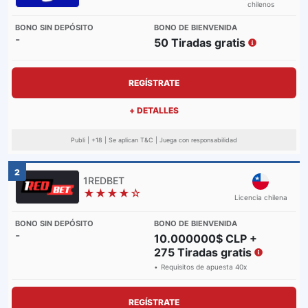
chilenos
-
50 Tiradas gratis
REGÍSTRATE
+ DETALLES
Publi | +18 | Se aplican T&C | Juega con responsabilidad
2
★★★★☆
Licencia chilena
-
10.000000$ CLP +
275 Tiradas gratis
Requisitos de apuesta 40x
REGÍSTRATE