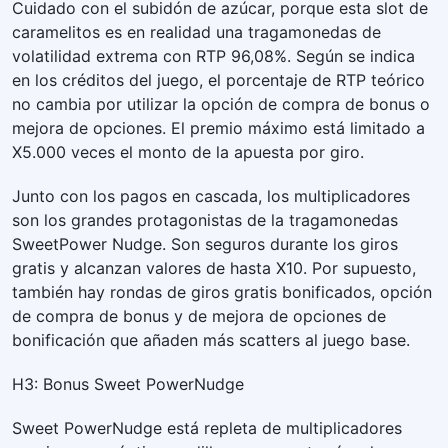
Cuidado con el subidón de azúcar, porque esta slot de
caramelitos es en realidad una tragamonedas de
volatilidad extrema con RTP 96,08%. Según se indica
en los créditos del juego, el porcentaje de RTP teórico
no cambia por utilizar la opción de compra de bonus o
mejora de opciones. El premio máximo está limitado a
X5.000 veces el monto de la apuesta por giro.
Junto con los pagos en cascada, los multiplicadores
son los grandes protagonistas de la tragamonedas
SweetPower Nudge. Son seguros durante los giros
gratis y alcanzan valores de hasta X10. Por supuesto,
también hay rondas de giros gratis bonificados, opción
de compra de bonus y de mejora de opciones de
bonificación que añaden más scatters al juego base.
H3: Bonus Sweet PowerNudge
Sweet PowerNudge está repleta de multiplicadores