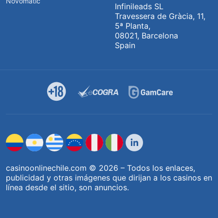
Novomatic
Infinileads SL
Travessera de Gràcia, 11,
5ª Planta,
08021, Barcelona
Spain
casinoonlinechile.com © 2026 – Todos los enlaces,
publicidad y otras imágenes que dirijan a los casinos en
línea desde el sitio, son anuncios.