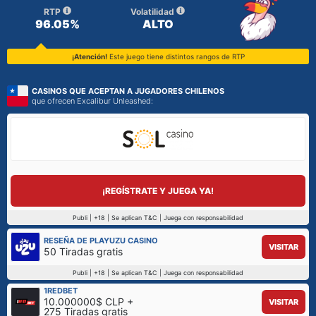
RTP
Volatilidad
96.05%
ALTO
¡Atención!
Este juego tiene distintos rangos de RTP
CASINOS QUE ACEPTAN A JUGADORES CHILENOS
que ofrecen Excalibur Unleashed:
¡REGÍSTRATE Y JUEGA YA!
Publi | +18 | Se aplican T&C | Juega con responsabilidad
RESEÑA DE PLAYUZU CASINO
VISITAR
50 Tiradas gratis
Publi | +18 | Se aplican T&C | Juega con responsabilidad
1REDBET
10.000000$ CLP +
VISITAR
275 Tiradas gratis