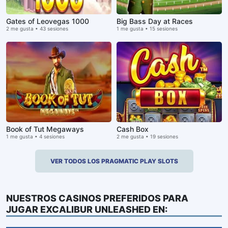
Gates of Leovegas 1000
Big Bass Day at Races
2 me gusta • 43 sesiones
1 me gusta • 15 sesiones
Book of Tut Megaways
Cash Box
1 me gusta • 4 sesiones
2 me gusta • 19 sesiones
VER TODOS LOS PRAGMATIC PLAY SLOTS
NUESTROS CASINOS PREFERIDOS PARA
JUGAR
EXCALIBUR UNLEASHED
EN: