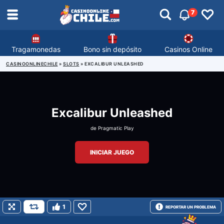
7
Tragamonedas
Bono sin depósito
Casinos Online
CASINOONLINECHILE
»
SLOTS
»
EXCALIBUR UNLEASHED
Excalibur Unleashed
de
Pragmatic Play
INICIAR JUEGO
1
REPORTAR UN PROBLEMA