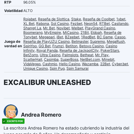
RTP
96.05%
Volatilidad
ALTO
Rojabet
,
Reseña de Slottica
,
Stake
,
Reseña de Coolbet
,
1xbet
,
XL Bet
,
Rabona
,
Sol Casino
,
Fezbet
,
Neon54
,
RTBet
,
Casilando
,
Shangri La
,
Mr. Bet
,
Novibet
,
Melbet
,
PlayGrand Casino
,
Boomerang
,
MyEmpire
,
MiCasino
,
21Bit
,
Eldoah
,
Reseña de
Tonybet
,
Megapari
,
iBet
,
BZeebet
,
1RedBet
,
BC Game
,
Casoo
,
Juega de
Reseña de PlayUZU Casino
,
Betmaster
,
Supremo
,
MegaRush
,
verdad en
SpinYoo
,
GG Bet
,
Frumzi
,
Betiton
,
Betovo Casino
,
Casino
Infinity
,
Royal Panda
,
Reseña de JackpotCity
,
PokerStars
,
BetZorro
,
Ultra Casino
,
Palmslots
,
Betheat
,
Mr. Play
,
ScatterHall
,
Casimba
,
SuperBoss
,
NetBet.com
,
Minebit
,
VidaVegas
,
Cashmio
,
Hello Casino
,
Wazamba
,
22Bet
,
Cyber.bet
,
Unique Casino
,
Spin Pug
,
Spin Samurai
EXCALIBUR UNLEASHED
Andrea Romero
La escritora Andrea Romero ha estado cubriendo la industria del