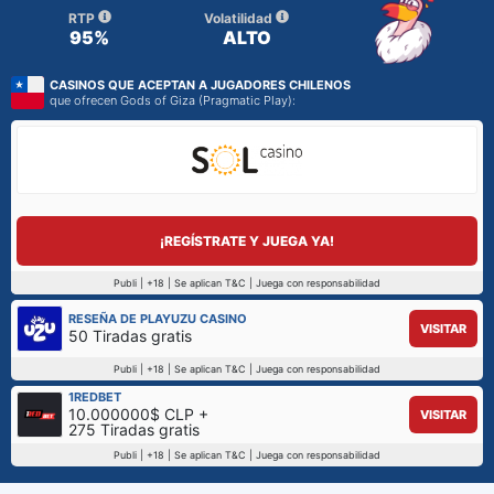
RTP
Volatilidad
95%
ALTO
CASINOS QUE ACEPTAN A JUGADORES CHILENOS
que ofrecen Gods of Giza (Pragmatic Play):
¡REGÍSTRATE Y JUEGA YA!
Publi | +18 | Se aplican T&C | Juega con responsabilidad
RESEÑA DE PLAYUZU CASINO
VISITAR
50 Tiradas gratis
Publi | +18 | Se aplican T&C | Juega con responsabilidad
1REDBET
10.000000$ CLP +
VISITAR
275 Tiradas gratis
Publi | +18 | Se aplican T&C | Juega con responsabilidad