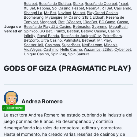
Rojabet
,
Reseña de Slottica
,
Stake
,
Reseña de Coolbet
,
1xbet
,
XL Bet
,
Rabona
,
Sol Casino
,
Fezbet
,
Neon54
,
RTBet
,
Casilando
,
Shangri La
,
Mr. Bet
,
Novibet
,
Melbet
,
PlayGrand Casino
,
Boomerang
,
MyEmpire
,
MiCasino
,
21Bit
,
Eldoah
,
Reseña de
Tonybet
,
Megapari
,
iBet
,
BZeebet
,
1RedBet
,
BC Game
,
Casoo
,
Juega de
Reseña de PlayUZU Casino
,
Betmaster
,
Supremo
,
MegaRush
,
verdad en
SpinYoo
,
GG Bet
,
Frumzi
,
Betiton
,
Betovo Casino
,
Casino
Infinity
,
Royal Panda
,
Reseña de JackpotCity
,
PokerStars
,
BetZorro
,
Ultra Casino
,
Palmslots
,
Betheat
,
Mr. Play
,
ScatterHall
,
Casimba
,
SuperBoss
,
NetBet.com
,
Minebit
,
VidaVegas
,
Cashmio
,
Hello Casino
,
Wazamba
,
22Bet
,
Cyber.bet
,
Unique Casino
,
Spin Pug
,
Spin Samurai
GODS OF GIZA (PRAGMATIC PLAY)
Andrea Romero
La escritora Andrea Romero ha estado cubriendo la industria del
juego por más de 8 años. Ha desempeñado y continúa
desempeñando los roles de redactora, editora y correctora.
Hasta el momento, ha creado varias reseñas de casinos y de