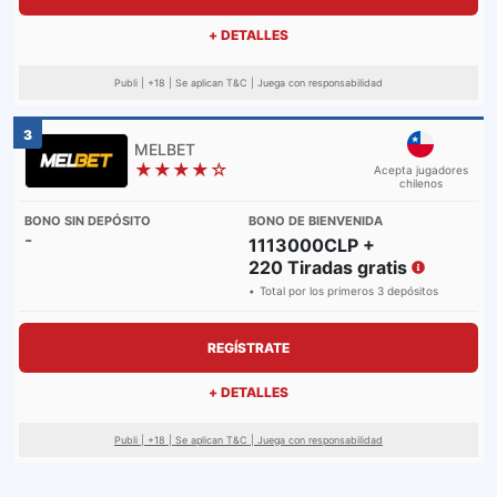
+ DETALLES
Publi | +18 | Se aplican T&C | Juega con responsabilidad
3
★★★★☆
Acepta jugadores
chilenos
-
1113000CLP +
220 Tiradas gratis
Total por los primeros 3 depósitos
REGÍSTRATE
+ DETALLES
Publi | +18 | Se aplican T&C | Juega con responsabilidad