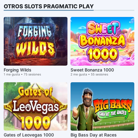
OTROS SLOTS PRAGMATIC PLAY
Forging Wilds
Sweet Bonanza 1000
1 me gusta • 75 sesiones
2 me gusta • 55 sesiones
Gates of Leovegas 1000
Big Bass Day at Races