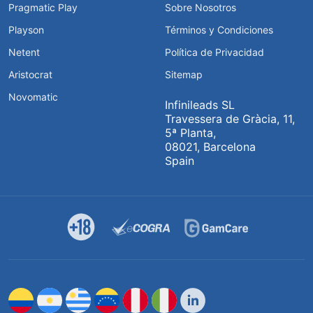
Pragmatic Play
Sobre Nosotros
Playson
Términos y Condiciones
Netent
Política de Privacidad
Aristocrat
Sitemap
Novomatic
Infinileads SL
Travessera de Gràcia, 11,
5ª Planta,
08021, Barcelona
Spain