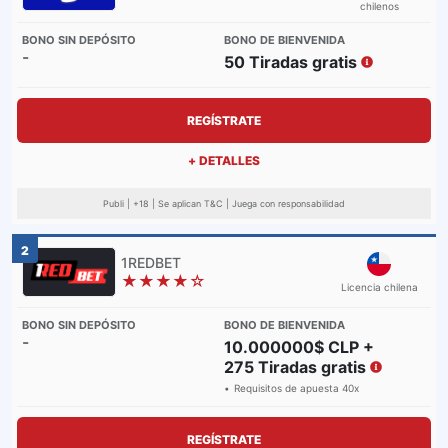
chilenos
-
50 Tiradas gratis
REGÍSTRATE
+ DETALLES
Publi | +18 | Se aplican T&C | Juega con responsabilidad
2
★★★★☆
Licencia chilena
-
10.000000$ CLP +
275 Tiradas gratis
Requisitos de apuesta 40x
REGÍSTRATE