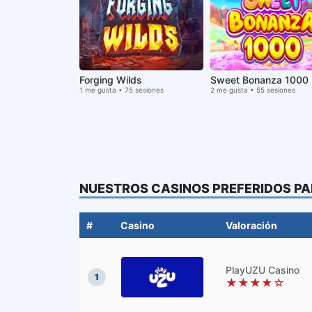
Forging Wilds
Sweet Bonanza 1000
1 me gusta • 75 sesiones
2 me gusta • 55 sesiones
NUESTROS CASINOS PREFERIDOS P
#
Casino
Valoración
1
★★★★☆