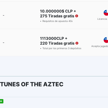
10.000000$ CLP +
-
275 Tiradas gratis
Licencia 
Requisitos de apuesta 40x
1113000CLP +
-
220 Tiradas gratis
Acepta jugado
Total por los primeros 3 depósitos
TUNES OF THE AZTEC