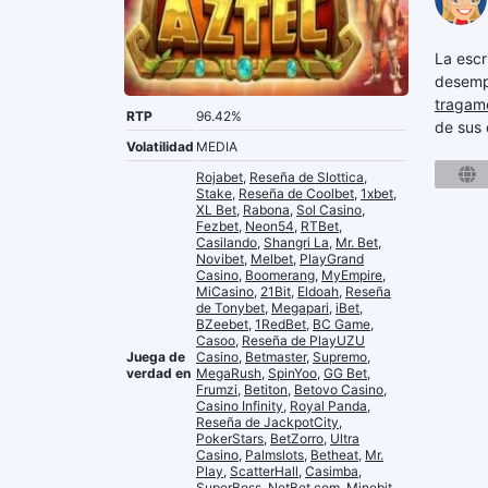
La escr
desempe
tragam
RTP
96.42%
de sus 
Volatilidad
MEDIA
Rojabet
,
Reseña de Slottica
,
Stake
,
Reseña de Coolbet
,
1xbet
,
XL Bet
,
Rabona
,
Sol Casino
,
Fezbet
,
Neon54
,
RTBet
,
Casilando
,
Shangri La
,
Mr. Bet
,
Novibet
,
Melbet
,
PlayGrand
Casino
,
Boomerang
,
MyEmpire
,
MiCasino
,
21Bit
,
Eldoah
,
Reseña
de Tonybet
,
Megapari
,
iBet
,
BZeebet
,
1RedBet
,
BC Game
,
Casoo
,
Reseña de PlayUZU
Juega de
Casino
,
Betmaster
,
Supremo
,
verdad en
MegaRush
,
SpinYoo
,
GG Bet
,
Frumzi
,
Betiton
,
Betovo Casino
,
Casino Infinity
,
Royal Panda
,
Reseña de JackpotCity
,
PokerStars
,
BetZorro
,
Ultra
Casino
,
Palmslots
,
Betheat
,
Mr.
Play
,
ScatterHall
,
Casimba
,
SuperBoss
,
NetBet.com
,
Minebit
,