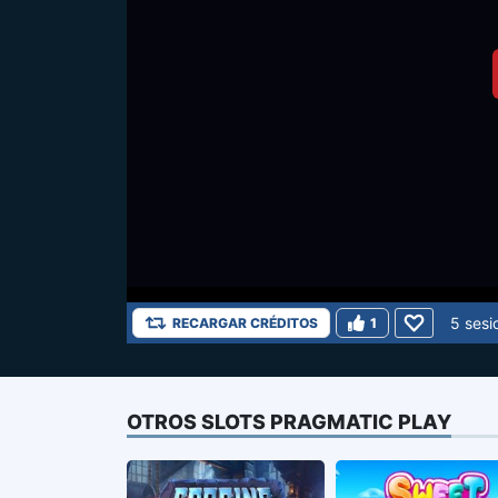
5
sesi
RECARGAR CRÉDITOS
1
OTROS SLOTS PRAGMATIC PLAY