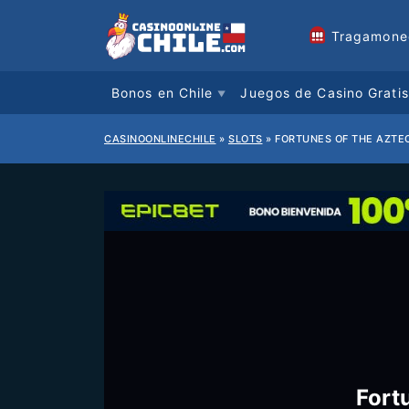
Tragamone
Bonos en Chile
Juegos de Casino Gratis
▼
CASINOONLINECHILE
»
SLOTS
»
FORTUNES OF THE AZTE
Fort