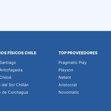
OS FÍSICOS CHILE
TOP PROVEEDORES
Santiago
Pragmatic Play
 Antofagasta
Playson
Chiloé
Netent
 del Sol Chillán
Aristocrat
o de Colchagua
Novomatic