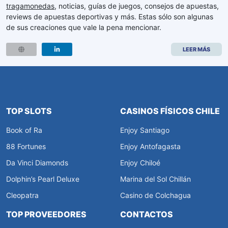
tragamonedas
, noticias, guías de juegos, consejos de apuestas,
reviews de apuestas deportivas y más. Estas sólo son algunas
de sus creaciones que vale la pena mencionar.
LEER MÁS
TOP SLOTS
CASINOS FÍSICOS CHILE
Book of Ra
Enjoy Santiago
88 Fortunes
Enjoy Antofagasta
Da Vinci Diamonds
Enjoy Chiloé
Dolphin’s Pearl Deluxe
Marina del Sol Chillán
Cleopatra
Casino de Colchagua
TOP PROVEEDORES
CONTACTOS